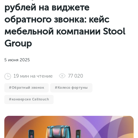
Законы и документы
рублей на виджете
2018
Фитнес
Старт и идеи
2017
обратного звонка: кейс
Инструменты и сервисы
2016
мебельной компании Stool
Продажи и маркетплейсы
Group
Словарь маркетолога
Тесты
5 июня 2025
19
мин
на чтение
77 020
Обратный звонок
Колесо фортуны
конверсия Calltouch