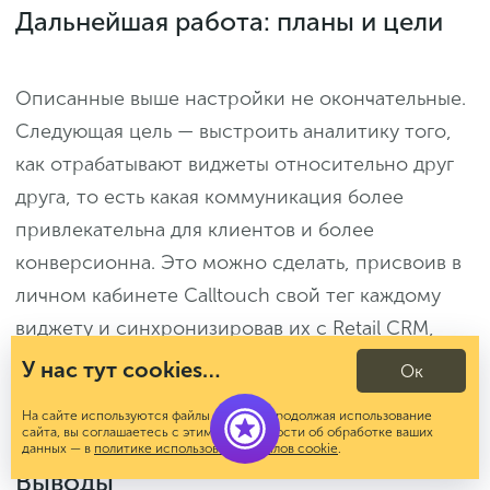
Дальнейшая работа: планы и цели
Описанные выше настройки не окончательные.
Следующая цель — выстроить аналитику того,
как отрабатывают виджеты относительно друг
друга, то есть какая коммуникация более
привлекательна для клиентов и более
конверсионна. Это можно сделать, присвоив в
личном кабинете Calltouch свой тег каждому
виджету и синхронизировав их с Retail CRM,
чтобы видеть там заказы с каждого элемента.
У нас тут cookies…
Ок
Кроме того, маркетологи планируют проводить
На сайте используются файлы cookies. Продолжая использование
A/B-тесты разных виджетов, чтобы улучшать их.
сайта, вы соглашаетесь с этим. Подробности об обработке ваших
данных — в
политике использования файлов cookie
.
Выводы