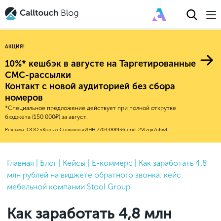
АКЦИЯ!
10%* кешбэк в августе на Таргетированные
СМС-рассылки
Контакт с новой аудиторией без сбора
Авторитейл
номеров
*Специальное предложение действует при полной открутке
2025
Финансы
бюджета (150 000₽) за август.
Новые продукты
Эксплейнеры
2024
Е-коммерс
Реклама: ООО «Колтач Солюшнс»
ИНН 7703388936
erid: 2Vtzqx7u6wL
Индекс здоровья российского
Обновления продуктов Calltouch
2023
Медицина
бизнеса
Привлечение
Конверсия
Обучение работы с инструментами
2022
Главная
|
Блог
|
Кейсы
|
Е-коммерс
|
Как заработать 4,8
Недвижимость
Mental Health
Calltouch
млн рублей на виджете обратного звонка: кейс
Callday
MeetUp
Аналитика
2021
HoReCa
мебельной компании Stool Group
Исследование Out Of Cloud
Вебинары и практикумы
Процессы и управление
2020
Бьюти
Как заработать 4,8 млн
Финансы и бухгалтерия
2019
Услуги