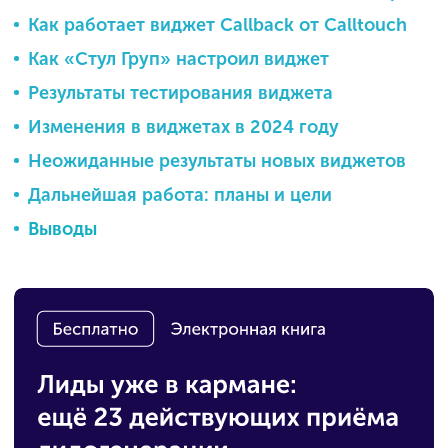
Как работает виджет Callback от Calltouch
Как «Стул Груп» настроил виджет
Результаты тестирования виджета
Изменения в виджетах в 2024 году
Неожиданные результаты новых виджетов
Дальнейшая работа: планы и цели
Выводы