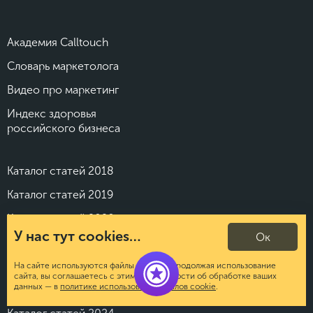
Академия Calltouch
Словарь маркетолога
Видео про маркетинг
Индекс здоровья
российского бизнеса
Каталог статей 2018
Каталог статей 2019
Каталог статей 2020
У нас тут cookies…
Ок
Каталог статей 2021
Каталог статей 2022
На сайте используются файлы cookies. Продолжая использование
сайта, вы соглашаетесь с этим. Подробности об обработке ваших
данных — в
политике использования файлов cookie
.
Каталог статей 2023