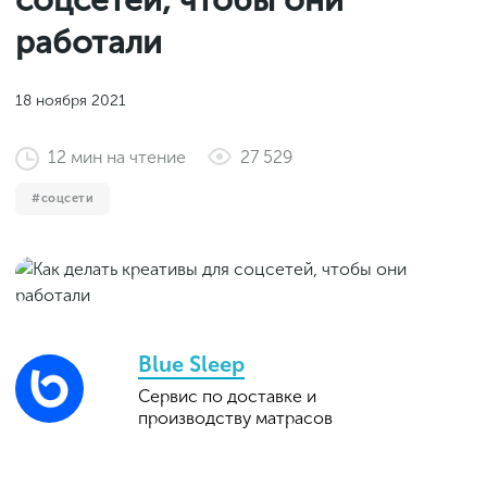
соцсетей, чтобы они
Законы и документы
2018
Фитнес
работали
Старт и идеи
2017
Инструменты и сервисы
2016
18 ноября 2021
Продажи и маркетплейсы
12
мин
на чтение
27 529
Словарь маркетолога
Тесты
соцсети
Blue Sleep
Cервис по доставке и
производству матрасов