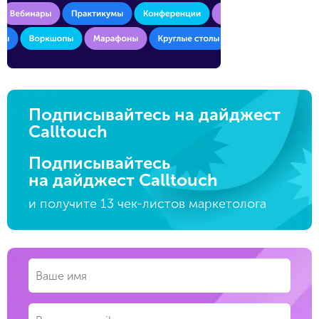
Подписывайтесь на дайджест
Calltouch
Подписывайтесь
на дайджест Calltouch
и получите 13 чек-листов маркетолога