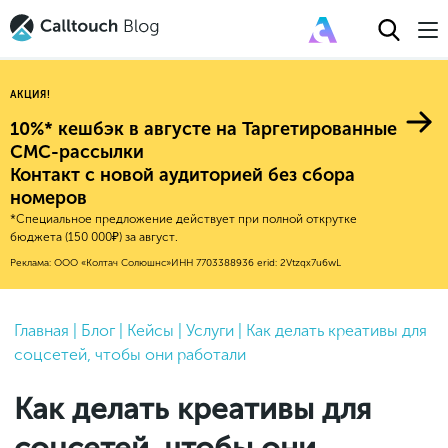
АКЦИЯ!
10%* кешбэк в августе на Таргетированные
СМС-рассылки
Контакт с новой аудиторией без сбора
Авторитейл
номеров
*Специальное предложение действует при полной открутке
2025
Финансы
бюджета (150 000₽) за август.
Новые продукты
Эксплейнеры
2024
Е-коммерс
Реклама: ООО «Колтач Солюшнс»
ИНН 7703388936
erid: 2Vtzqx7u6wL
Индекс здоровья российского
Обновления продуктов Calltouch
2023
Медицина
бизнеса
Привлечение
Конверсия
Обучение работы с инструментами
2022
Главная
|
Блог
|
Кейсы
|
Услуги
|
Как делать креативы для
Недвижимость
Mental Health
Calltouch
соцсетей, чтобы они работали
Callday
MeetUp
Аналитика
2021
HoReCa
Исследование Out Of Cloud
Вебинары и практикумы
Процессы и управление
2020
Бьюти
Как делать креативы для
Финансы и бухгалтерия
2019
Услуги