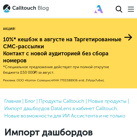
АКЦИЯ!
10%* кешбэк в августе на Таргетированные
СМС-рассылки
Контакт с новой аудиторией без сбора
Авторитейл
номеров
*Специальное предложение действует при полной открутке
2025
Финансы
бюджета (150 000₽) за август.
Новые продукты
Эксплейнеры
2024
Е-коммерс
Реклама: ООО «Колтач Солюшнс»
ИНН 7703388936
erid: 2Vtzqx7u6wL
Индекс здоровья российского
Обновления продуктов Calltouch
2023
Медицина
бизнеса
Привлечение
Конверсия
Обучение работы с инструментами
2022
Главная
|
Блог
|
Продукты Calltouch
|
Новые продукты
|
Недвижимость
Mental Health
Calltouch
Импорт дашбордов DataLens в кабинет Calltouch.
Callday
MeetUp
Аналитика
2021
HoReCa
Новые возможности для ИИ Ассистента и не только
Исследование Out Of Cloud
Вебинары и практикумы
Процессы и управление
2020
Бьюти
Импорт дашбордов
Финансы и бухгалтерия
2019
Услуги