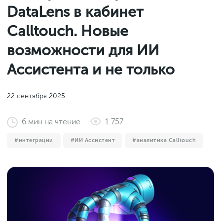
Законы и документы
DataLens в кабинет
2018
Фитнес
Старт и идеи
2017
Calltouch. Новые
Инструменты и сервисы
2016
возможности для ИИ
Продажи и маркетплейсы
Ассистента и не только
Словарь маркетолога
Тесты
22 сентября 2025
6
мин
на чтение
1 757
интеграции
ИИ Ассистент
аналитика Calltouch