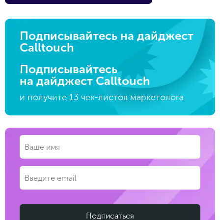
Подписывайтесь на дайджест
Calltouch
Подписывайтесь
на дайджест Calltouch
и получите 13 чек-листов маркетолога