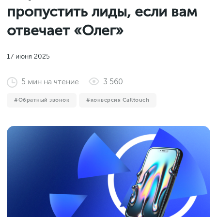
Законы и документы
пропустить лиды, если вам
2018
Фитнес
Старт и идеи
2017
отвечает «Олег»
Инструменты и сервисы
2016
Продажи и маркетплейсы
17 июня 2025
Словарь маркетолога
Тесты
5
мин
на чтение
3 560
Обратный звонок
конверсия Calltouch