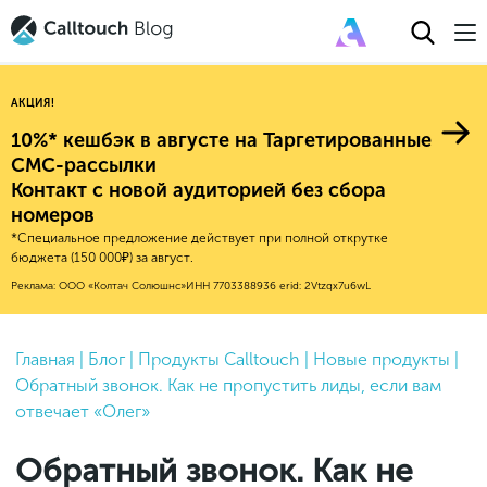
АКЦИЯ!
10%* кешбэк в августе на Таргетированные
СМС-рассылки
Контакт с новой аудиторией без сбора
Авторитейл
номеров
*Специальное предложение действует при полной открутке
2025
Финансы
бюджета (150 000₽) за август.
Новые продукты
Эксплейнеры
2024
Е-коммерс
Реклама: ООО «Колтач Солюшнс»
ИНН 7703388936
erid: 2Vtzqx7u6wL
Индекс здоровья российского
Обновления продуктов Calltouch
2023
Медицина
бизнеса
Привлечение
Конверсия
Обучение работы с инструментами
2022
Главная
|
Блог
|
Продукты Calltouch
|
Новые продукты
|
Недвижимость
Mental Health
Calltouch
Обратный звонок. Как не пропустить лиды, если вам
Callday
MeetUp
Аналитика
2021
HoReCa
отвечает «Олег»
Исследование Out Of Cloud
Вебинары и практикумы
Процессы и управление
2020
Бьюти
Обратный звонок. Как не
Финансы и бухгалтерия
2019
Услуги