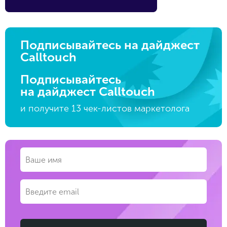
Подписывайтесь на дайджест
Calltouch
Подписывайтесь
на дайджест Calltouch
и получите 13 чек-листов маркетолога