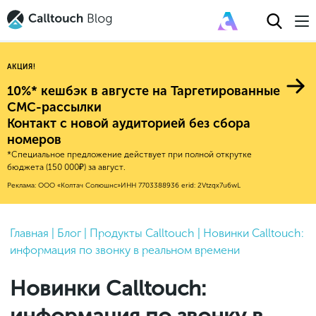
АКЦИЯ!
10%* кешбэк в августе на Таргетированные
СМС-рассылки
Контакт с новой аудиторией без сбора
Авторитейл
номеров
*Специальное предложение действует при полной открутке
2025
Финансы
бюджета (150 000₽) за август.
Новые продукты
Эксплейнеры
2024
Е-коммерс
Реклама: ООО «Колтач Солюшнс»
ИНН 7703388936
erid: 2Vtzqx7u6wL
Индекс здоровья российского
Обновления продуктов Calltouch
2023
Медицина
бизнеса
Привлечение
Конверсия
Обучение работы с инструментами
2022
Главная
|
Блог
|
Продукты Calltouch
|
Новинки Calltouch:
Недвижимость
Mental Health
Calltouch
информация по звонку в реальном времени
Callday
MeetUp
Аналитика
2021
HoReCa
Исследование Out Of Cloud
Вебинары и практикумы
Процессы и управление
2020
Бьюти
Новинки Calltouch:
Финансы и бухгалтерия
2019
Услуги