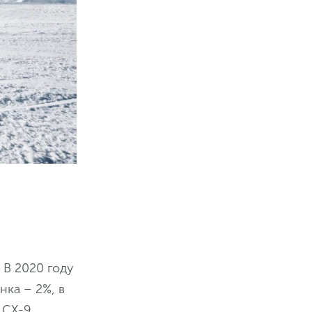
 В 2020 году
нка – 2%, в
 СХ-9.