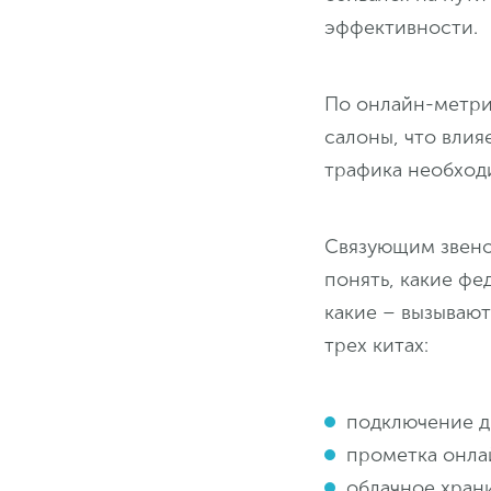
эффективности.
По онлайн-метри
салоны, что влия
трафика необход
Связующим звен
понять, какие ф
какие – вызывают
трех китах:
подключение д
прометка онла
облачное хран