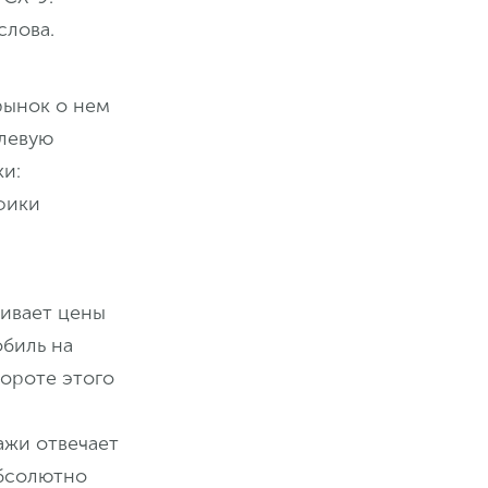
слова.
рынок о нем
елевую
и:
фики
нивает цены
обиль на
вороте этого
ажи отвечает
абсолютно