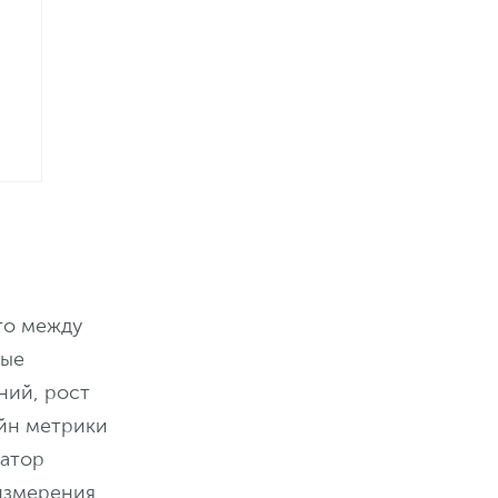
то между
ные
ний, рост
айн метрики
гатор
 измерения