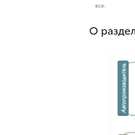
все.
О разде