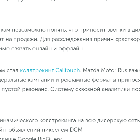
кам невозможно понять, что приносит звонки в ди
ет на продажи. Для расследования причин «раство
имо связать онлайн и оффлайн.
ом стал
коллтрекинг Calltouch
. Mazda Motor Rus ва
едеральные кампании и рекламные форматы приносят
 пустой резонанс. Систему сквозной аналитики по
инамического коллтрекинга на всю дилерскую сеть
йн-объявлений пикселем DCM
илище Google BigQuery.