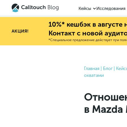
Кейсы
Исследования
10%* кешбэк в августе
АКЦИЯ!
Контакт с новой аудит
*Специальное предложение действует при полно
Главная
|
Блог
|
Кейс
охватами
Отношен
в Mazda 