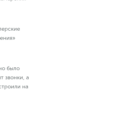
лерские
рения»
жно было
 звонки, а
строили на