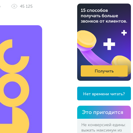
е
45 125
Нет времени читать?
Это пригодится
Не конверсией едины:
выжать максимум из