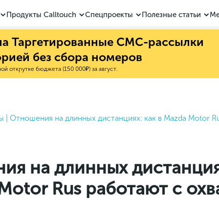
Продукты Calltouch
Спецпроекты
Полезные статьи
Ме
 на Таргетированные СМС-рассылки
орией без сбора номеров
й открутке бюджета (150 000₽) за август.
ы
|
Отношения на длинных дистанциях: как в Mazda Motor R
ия на длинных дистанция
Motor Rus работают с ох