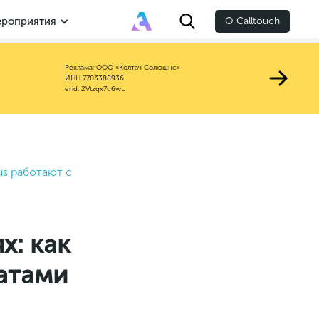
роприятия
О Calltouch
Реклама: ООО «Колтач Солюшнс»
ИНН 7703388936
erid: 2Vtzqx7u6wL
us работают с
х: как
ватами