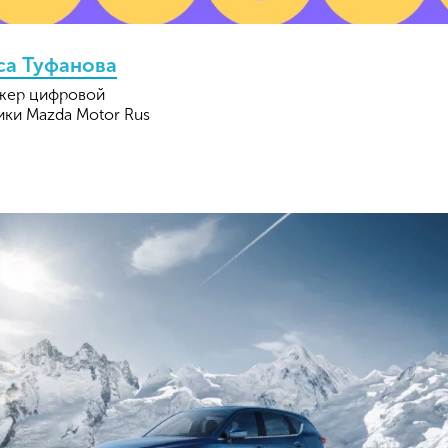
са Туфанова
жер цифровой
ики Mazda Motor Rus