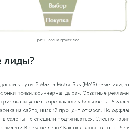
рис.1. Воронка продаж авто
де лиды?
дошли к сути. В Mazda Motor Rus (MMR) заметили, ч
оронки появилась «черная дыра». Охватные реклам
трировали успех: хорошая кликабельность объявле
афика на сайте, низкий процент отказов. Но оффл
ы в салоны не спешили подтягиваться. Словно нави
 к дилеру. В чем же дело? Как оказалось, в способе