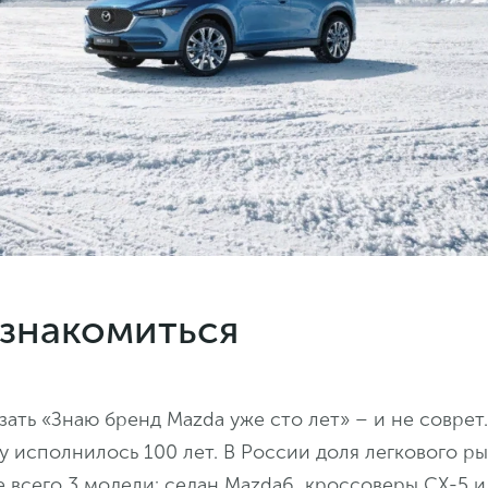
 знакомиться
зать «Знаю бренд Mazda уже сто лет» – и не соврет.
 исполнилось 100 лет. В России доля легкового ры
 всего 3 модели: седан Mazda6, кроссоверы CX-5 и