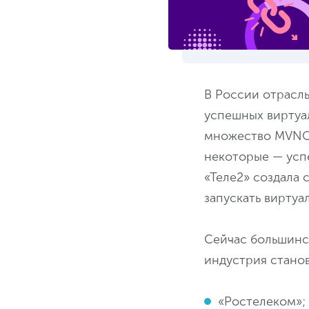
В России отрасль
успешных виртуа
множество MVNO-
некоторые — успе
«Теле2» создала 
запускать виртуа
Сейчас большинс
индустрия станов
«Ростелеком»;