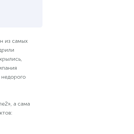
ин из самых
едрили
крылись,
омпания
о недорого
е2», а сама
ктов: