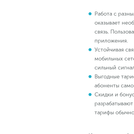
Работа с разн
оказывает нео
связь. Пользов
приложения.
Устойчивая св
мобильных сет
сильный сигна
Выгодные тари
абоненты само
Скидки и бону
разрабатывают
тарифы обычно