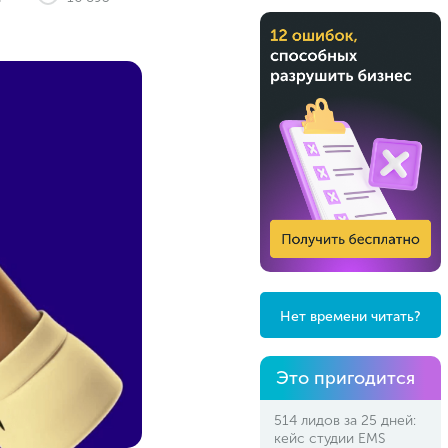
Нет времени читать?
Это пригодится
514 лидов за 25 дней:
кейс студии EMS