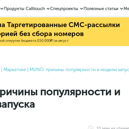
Продукты Calltouch
Спецпроекты
Полезные статьи
Ме
 на Таргетированные СМС-рассылки
орией без сбора номеров
й открутке бюджета (150 000₽) за август.
|
Маркетинг
|
MVNO: причины популярности и модели запу
ричины популярности и
запуска
10
мин
на чтени