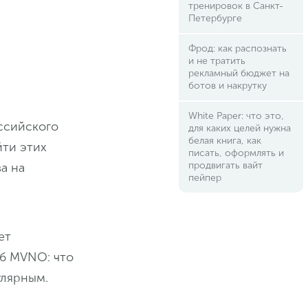
тренировок в Санкт-
Петербурге
Фрод: как распознать
и не тратить
рекламный бюджет на
ботов и накрутку
White Paper: что это,
ссийского
для каких целей нужна
белая книга, как
йти этих
писать, оформлять и
продвигать вайт
а на
пейпер
ет
об MVNO: что
улярным.