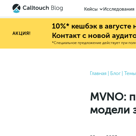
Кейсы
Исследования
10%* кешбэк в августе
АКЦИЯ!
Контакт с новой аудит
*Специальное предложение действует при полно
Главная
|
Блог
|
Темы
MVNO: п
модели 