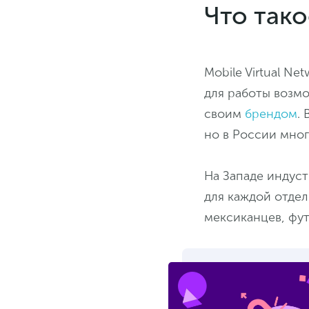
Что так
Mobile Virtual N
для работы возм
своим
брендом
.
но в России мно
На Западе индус
для каждой отде
мексиканцев, фу