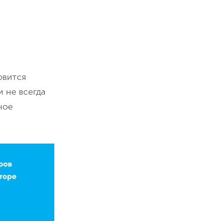
овится
 не всегда
ное