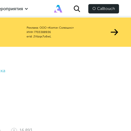
роприятия
О Calltouch
Реклама: ООО «Колтач Солюшнс»
ИНН 7703388936
erid: 2Vtzqx7u6wL
ска
е
16 893