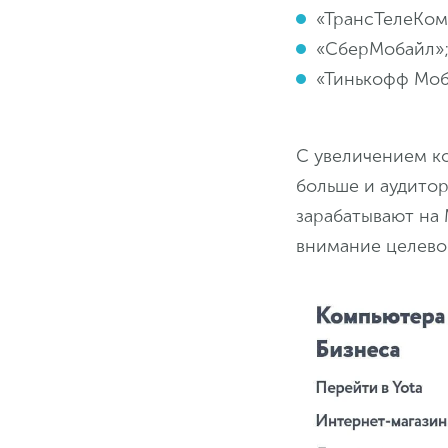
«ТрансТелеКом
«СберМобайл»
«Тинькофф Моб
С увеличением к
больше и аудитор
зарабатывают на
внимание целево