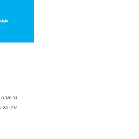
родажи
ижение