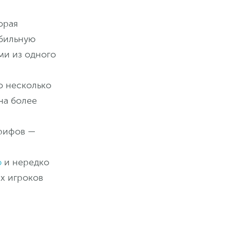
орая
обильную
ми из одного
о несколько
на более
рифов —
ю
и нередко
х игроков