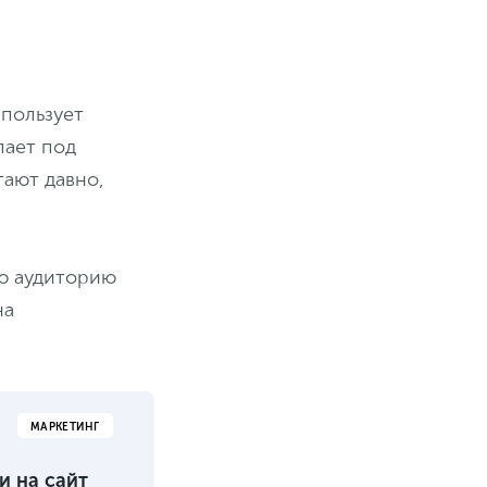
спользует
пает под
тают давно,
ую аудиторию
на
МАРКЕТИНГ
и на сайт