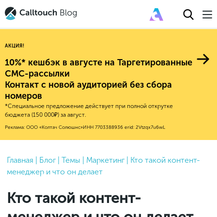
АКЦИЯ!
10%* кешбэк в августе на Таргетированные
СМС-рассылки
Контакт с новой аудиторией без сбора
Авторитейл
номеров
*Специальное предложение действует при полной открутке
2025
Финансы
бюджета (150 000₽) за август.
Новые продукты
Эксплейнеры
2024
Е-коммерс
Реклама: ООО «Колтач Солюшнс»
ИНН 7703388936
erid: 2Vtzqx7u6wL
Индекс здоровья российского
Обновления продуктов Calltouch
2023
Медицина
бизнеса
Привлечение
Конверсия
Обучение работы с инструментами
2022
Главная
|
Блог
|
Темы
|
Маркетинг
|
Кто такой контент-
Недвижимость
Mental Health
Calltouch
менеджер и что он делает
Callday
MeetUp
Аналитика
2021
HoReCa
Исследование Out Of Cloud
Вебинары и практикумы
Процессы и управление
2020
Бьюти
Кто такой контент-
Финансы и бухгалтерия
2019
Услуги