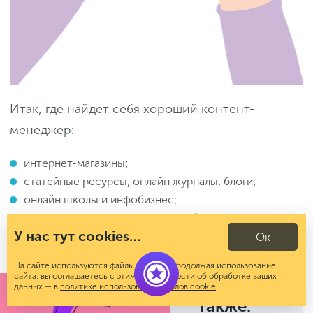
Итак, где найдет себя хороший контент-
менеджер:
интернет-магазины;
статейные ресурсы, онлайн журналы, блоги;
онлайн школы и инфобизнес;
стартапы, у которых есть потребность заявить о
У нас тут cookies…
себе с помощью контент-маркетинга.
Ок
На сайте используются файлы cookies. Продолжая использование
сайта, вы соглашаетесь с этим. Подробности об обработке ваших
Читайте
МАРКЕТИНГ
данных — в
политике использования файлов cookie
.
также: