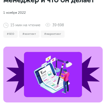
менеджер и что он делает
Законы и документы
2018
Фитнес
Старт и идеи
2017
1 ноября 2022
Инструменты и сервисы
2016
15
мин
на чтение
39 698
Продажи и маркетплейсы
SEO
контент
маркетинг
Словарь маркетолога
Тесты