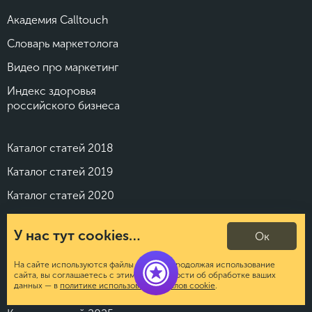
Академия Calltouch
Словарь маркетолога
Видео про маркетинг
Индекс здоровья
российского бизнеса
Каталог статей 2018
Каталог статей 2019
Каталог статей 2020
Каталог статей 2021
У нас тут cookies…
Ок
Каталог статей 2022
Каталог статей 2023
На сайте используются файлы cookies. Продолжая использование
сайта, вы соглашаетесь с этим. Подробности об обработке ваших
данных — в
политике использования файлов cookie
.
Каталог статей 2024