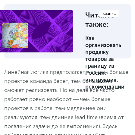
Читайте
БИЗНЕС
также:
Как
организовать
продажу
товаров за
границу из
Линейная логика предполагает, что чем больше
России:
инструкция,
проектов команда берет, тем больше она
рекомендации
сможет реализовать. Но на деле все часто
работает ровно наоборот ― чем больше
проектов в работе, тем медленнее они
реализуются, тем длиннее lead time (время от
появления задачи до ее выполнения). Здесь