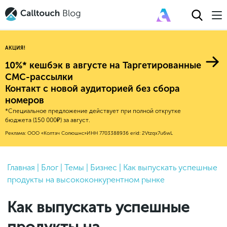
АКЦИЯ!
10%* кешбэк в августе на Таргетированные
СМС-рассылки
Контакт с новой аудиторией без сбора
Авторитейл
номеров
*Специальное предложение действует при полной открутке
2025
Финансы
бюджета (150 000₽) за август.
Новые продукты
Эксплейнеры
2024
Е-коммерс
Реклама: ООО «Колтач Солюшнс»
ИНН 7703388936
erid: 2Vtzqx7u6wL
Индекс здоровья российского
Обновления продуктов Calltouch
2023
Медицина
бизнеса
Привлечение
Конверсия
Обучение работы с инструментами
2022
Главная
|
Блог
|
Темы
|
Бизнес
|
Как выпускать успешные
Недвижимость
Mental Health
Calltouch
продукты на высококонкурентном рынке
Callday
MeetUp
Аналитика
2021
HoReCa
Исследование Out Of Cloud
Вебинары и практикумы
Процессы и управление
2020
Бьюти
Как выпускать успешные
Финансы и бухгалтерия
2019
Услуги