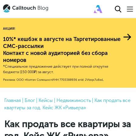
АКЦИЯ!
10%* кешбэк в августе на Таргетированные
СМС-рассылки
Контакт с новой аудиторией без сбора
Авторитейл
номеров
*Специальное предложение действует при полной открутке
2025
Финансы
бюджета (150 000₽) за август.
Новые продукты
Эксплейнеры
2024
Е-коммерс
Реклама: ООО «Колтач Солюшнс»
ИНН 7703388936
erid: 2Vtzqx7u6wL
Индекс здоровья российского
Обновления продуктов Calltouch
2023
Медицина
бизнеса
Привлечение
Конверсия
Обучение работы с инструментами
2022
Главная
|
Блог
|
Кейсы
|
Недвижимость
|
Как продать все
Недвижимость
Mental Health
Calltouch
квартиры за год. Кейс ЖК «Ривьера»
Callday
MeetUp
Аналитика
2021
HoReCa
Исследование Out Of Cloud
Вебинары и практикумы
Процессы и управление
2020
Бьюти
Как продать все квартиры за
Финансы и бухгалтерия
2019
Услуги