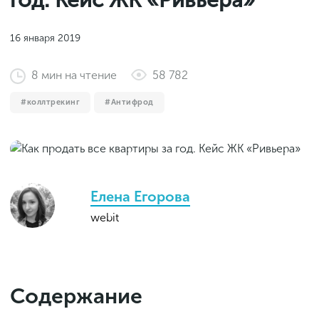
год. Кейс ЖК «Ривьера»
Законы и документы
2018
Фитнес
Старт и идеи
2017
16 января 2019
Инструменты и сервисы
2016
8
мин
на чтение
58 782
Продажи и маркетплейсы
коллтрекинг
Антифрод
Словарь маркетолога
Тесты
Елена Егорова
webit
Содержание