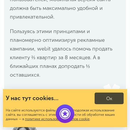
должна быть максимально удобной и
привлекательной.
Пользуясь этими принципами и
планомерно оптимизируя рекламные
кампании, webit удалось помочь продать
клиенту ⅔ квартир за 8 месяцев. А в
ближайших планах допродать ⅓
оставшихся.
У нас тут cookies…
Ок
На сайте используются файлы cookies. Продолжая использование
сайта, вы соглашаетесь с этим. Подробности об обработке ваших
Елена Егорова
данных — в
политике использования файлов cookie
.