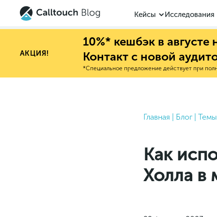
Кейсы
Исследования
10%* кешбэк в августе
АКЦИЯ!
Контакт с новой аудит
*Специальное предложение действует при полно
Главная
|
Блог
|
Темы
Как исп
Холла в 