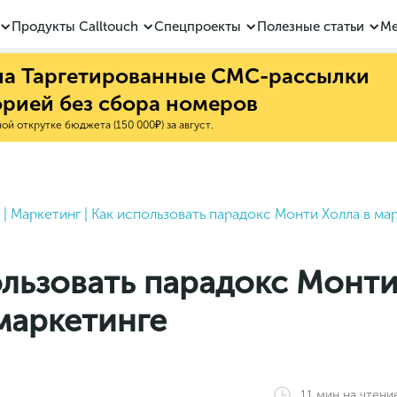
Продукты Calltouch
Спецпроекты
Полезные статьи
Ме
 на Таргетированные СМС-рассылки
орией без сбора номеров
й открутке бюджета (150 000₽) за август.
|
Маркетинг
|
Как использовать парадокс Монти Холла в ма
ользовать парадокс Монт
маркетинге
11
мин
на чтени