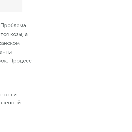
. Проблема
тся козы, а
иканском
ианты
рок. Процесс
нтов и
овленной