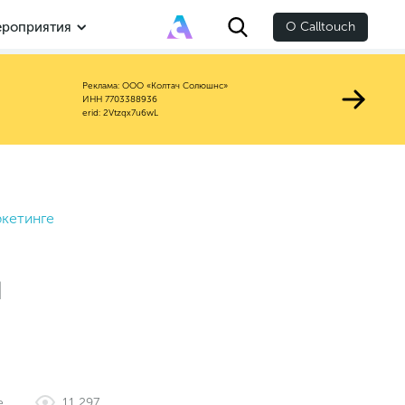
роприятия
О Calltouch
Реклама: ООО «Колтач Солюшнс»
ИНН 7703388936
erid: 2Vtzqx7u6wL
ркетинге
и
е
11 297