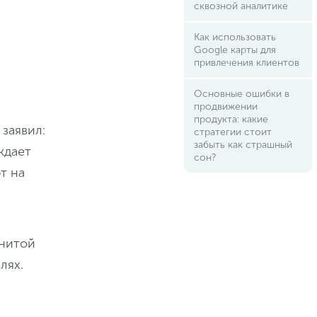
сквозной аналитике
Как использовать
Google карты для
привлечения клиентов
Основные ошибки в
продвижении
продукта: какие
заявил:
стратегии стоит
забыть как страшный
ждает
сон?
т на
енитой
лях.