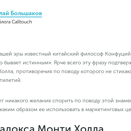
лай Большаков
блога Calltouch
нашей эры известный китайский философ Конфуций 
 бывает истинным». Ярче всего эту фразу подтвер
олла, противоречия по поводу которого не стихаю
тилетий.
ет никакого желания спорить по поводу этой знам
 каким образом ее использовать в маркетинговых це
радокса Монти Холла