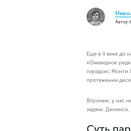
Нико
Автор 
Еще в V веке до 
«Очевидное редко
парадокс Монти Х
протяжении деся
Впрочем, у нас н
задачи. Делимся,
Суть па