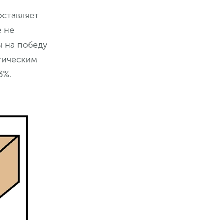
оставляет
е не
ы на победу
тическим
3%.