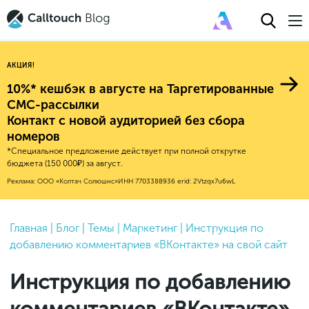
АКЦИЯ!
10%* кешбэк в августе на Таргетированные
СМС-рассылки
Контакт с новой аудиторией без сбора
Авторитейл
номеров
*Специальное предложение действует при полной открутке
2025
Финансы
бюджета (150 000₽) за август.
Новые продукты
Эксплейнеры
2024
Е-коммерс
Реклама: ООО «Колтач Солюшнс»
ИНН 7703388936
erid: 2Vtzqx7u6wL
Индекс здоровья российского
Обновления продуктов Calltouch
2023
Медицина
бизнеса
Привлечение
Конверсия
Обучение работы с инструментами
2022
Главная
|
Блог
|
Темы
|
Маркетинг
|
Инструкция по
Недвижимость
Mental Health
Calltouch
добавлению комментариев «ВКонтакте» на свой сайт
Callday
MeetUp
Аналитика
2021
HoReCa
Исследование Out Of Cloud
Вебинары и практикумы
Процессы и управление
2020
Бьюти
Инструкция по добавлению
Финансы и бухгалтерия
2019
Услуги