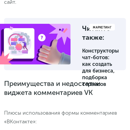
сайт.
Читайте
МАРКЕТИНГ
также:
Конструкторы
чат-ботов:
как создать
для бизнеса,
подборка
Преимущества и недостатки
сервисов
виджета комментариев VK
Плюсы использования формы комментариев
«ВКонтакте»: