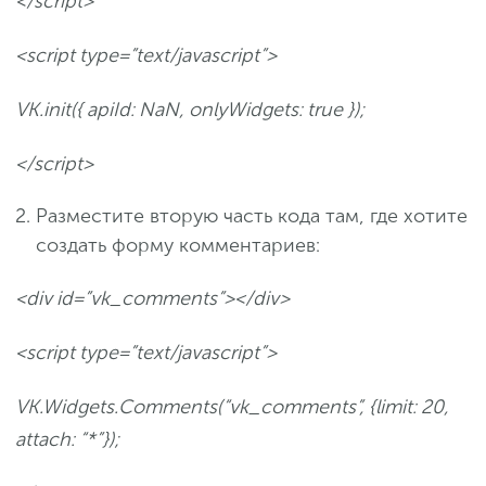
</script>
<script type=”text/javascript”>
VK.init({ apiId: NaN, onlyWidgets: true });
</script>
Разместите вторую часть кода там, где хотите
создать форму комментариев:
<div id=”vk_comments”></div>
<script type=”text/javascript”>
VK.Widgets.Comments(“vk_comments”, {limit: 20,
attach: “*”});