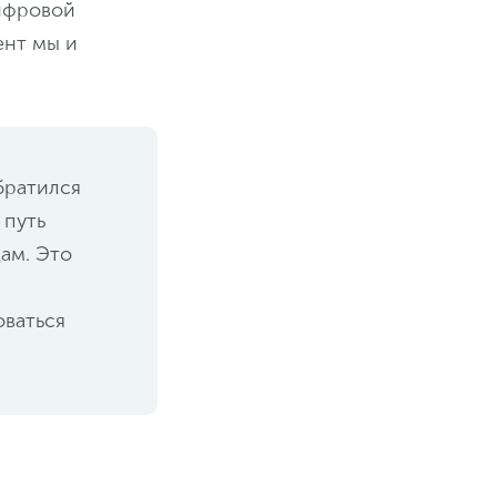
цифровой
ент мы и
братился
 путь
цам. Это
оваться