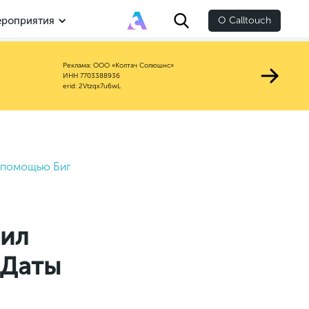
роприятия
О Calltouch
Реклама: ООО «Колтач Солюшнс»
ИНН 7703388936
erid: 2Vtzqx7u6wL
c помощью Биг
зил
 Даты