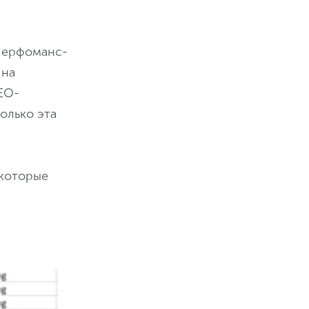
 перфоманс-
 на
SEO-
олько эта
 которые