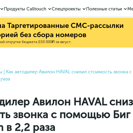
Продукты Calltouch
Спецпроекты
Полезные статьи
Ме
 на Таргетированные СМС-рассылки
орией без сбора номеров
й открутке бюджета (150 000₽) за август.
ы
|
Как автодилер Авилон HAVAL снизил стоимость звонка 
 раза
одилер Авилон HAVAL сни
ть звонка c помощью Биг
 в 2,2 раза