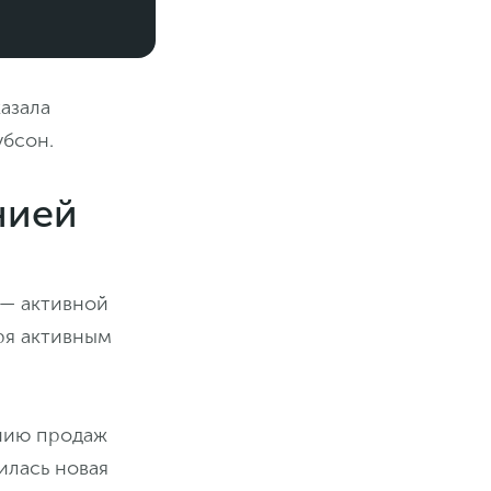
казала
убсон.
нией
 — активной
ря активным
ению продаж
илась новая