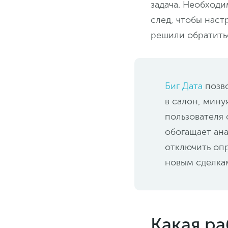
задача. Необходи
след, чтобы наст
решили обратитьс
Биг Дата
позво
в салон, мину
пользователя 
обогащает ана
отключить оп
новым сделка
Какая р