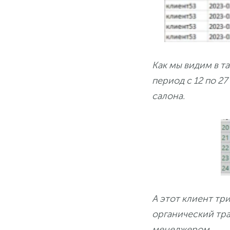
Как мы видим в та
период с 12 по 2
салона.
А этот клиент тр
органический тра
менеджером.