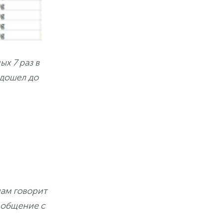
ых 7 раз в
 дошел до
нам говорит
 общение с