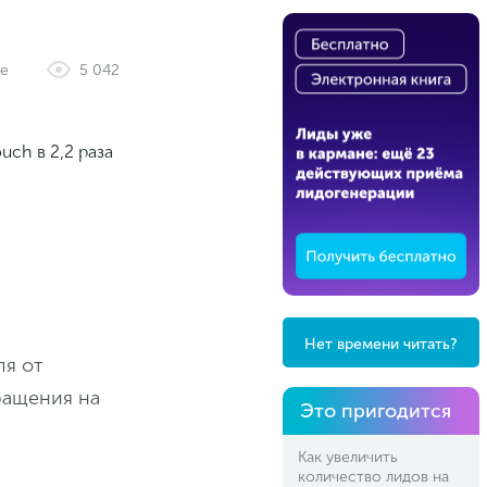
ие
5 042
Нет времени читать?
ля от
ращения на
Это пригодится
Как увеличить
количество лидов на