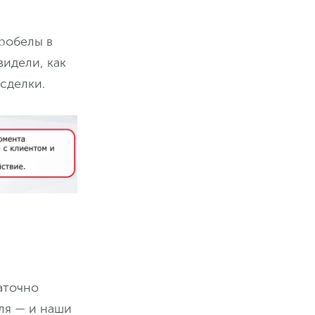
робелы в
идели, как
сделки.
аточно
ля — и наши