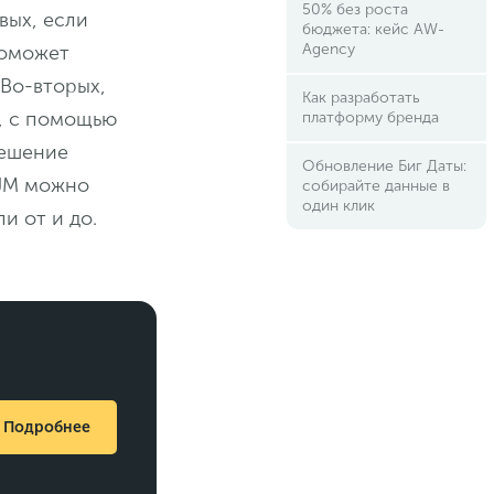
50% без роста
вых, если
бюджета: кейс AW-
Agency
поможет
 Во-вторых,
Как разработать
е, с помощью
платформу бренда
решение
Обновление Биг Даты:
CJM можно
собирайте данные в
один клик
и от и до.
Подробнее