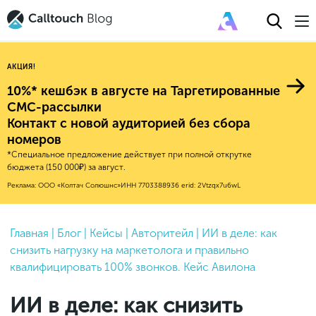
АКЦИЯ!
10%* кешбэк в августе на Таргетированные
СМС-рассылки
Контакт с новой аудиторией без сбора
Авторитейл
номеров
*Специальное предложение действует при полной открутке
2025
Финансы
бюджета (150 000₽) за август.
Новые продукты
Эксплейнеры
2024
Е-коммерс
Реклама: ООО «Колтач Солюшнс»
ИНН 7703388936
erid: 2Vtzqx7u6wL
Индекс здоровья российского
Обновления продуктов Calltouch
2023
Медицина
бизнеса
Привлечение
Конверсия
Обучение работы с инструментами
2022
Главная
|
Блог
|
Кейсы
|
Авторитейл
|
ИИ в деле: как
Недвижимость
Mental Health
Calltouch
снизить нагрузку на маркетолога и правильно
Callday
MeetUp
Аналитика
2021
HoReCa
квалифицировать 100% звонков. Кейс Авилона
Исследование Out Of Cloud
Вебинары и практикумы
Процессы и управление
2020
Бьюти
ИИ в деле: как снизить
Финансы и бухгалтерия
2019
Услуги