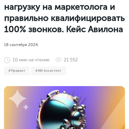
Законы и документы
нагрузку на маркетолога и
2018
Фитнес
Старт и идеи
2017
правильно квалифицировать
Инструменты и сервисы
2016
100% звонков. Кейс Авилона
Продажи и маркетплейсы
Словарь маркетолога
Тесты
18 сентября 2024
10
мин
на чтение
21 552
Предикт
ИИ Ассистент