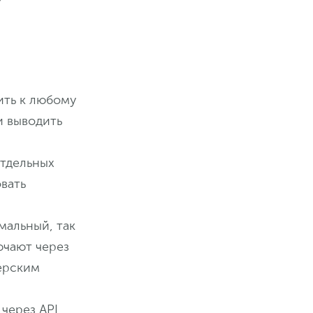
ить к любому
и выводить
отдельных
вать
мальный, так
ючают через
керским
через API,