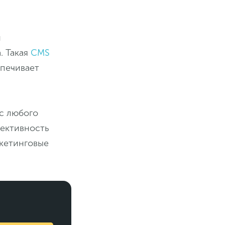
и
. Такая
CMS
спечивает
с любого
фективность
ркетинговые