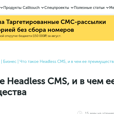
Продукты Calltouch
Спецпроекты
Полезные статьи
Ме
 на Таргетированные СМС-рассылки
орией без сбора номеров
й открутке бюджета (150 000₽) за август.
|
Бизнес
|
Что такое Headless CMS, и в чем ее преимуществ
е Headless CMS, и в чем е
ества
15
мин
на чтение