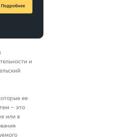
Подробнее
й
тельности и
тельский
 которые ее
тем – это
е или в
ования
уемого