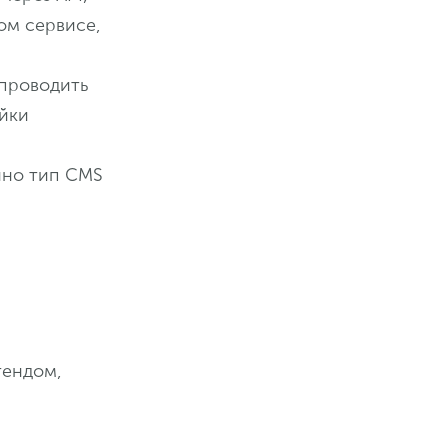
ом сервисе,
 проводить
ойки
нно тип CMS
тендом,