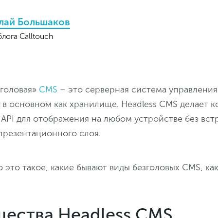
лай Большаков
блога Calltouch
зголовая»
CMS
– это серверная система управления
 в основном как хранилище. Headless CMS делает к
 API для отображения на любом устройстве без вст
презентационного слоя.
о это такое, какие бывают виды безголовых CMS, ка
ества Headless CMS