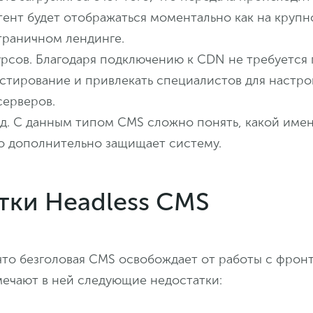
тент будет отображаться моментально как на крупн
траничном лендинге.
рсов. Благодаря подключению к CDN не требуется
естирование и привлекать специалистов для настр
серверов.
д. С данным типом CMS сложно понять, какой име
то дополнительно защищает систему.
тки Headless CMS
что безголовая CMS освобождает от работы с фрон
мечают в ней следующие недостатки: