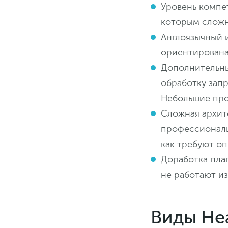
Уровень компе
которым сложн
Англоязычный 
ориентирована
Дополнительны
обработку запр
Небольшие про
Сложная архит
профессиональ
как требуют о
Доработка пла
не работают из
Виды He