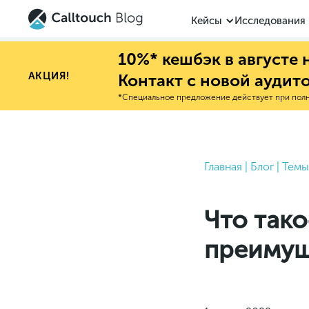
Кейсы
Исследования
10%* кешбэк в августе
АКЦИЯ!
Контакт с новой аудит
*Специальное предложение действует при полно
Главная
|
Блог
|
Темы
Что тако
преимущ