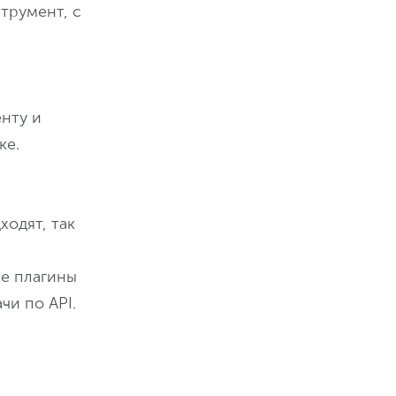
трумент, с
нту и
ке.
одят, так
е плагины
чи по API.