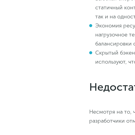
статичный кон
так и на однос
Экономия ресу
нагрузочное т
балансировки 
Скрытый бэкен
используют, ч
Недоста
Несмотря на то, 
разработчики от