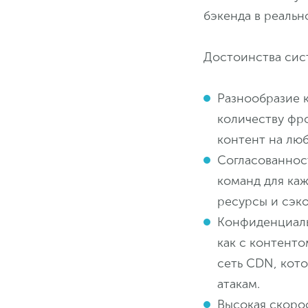
бэкенда в реальн
Достоинства сис
Разнообразие 
количеству фро
контент на лю
Согласованнос
команд для ка
ресурсы и сэк
Конфиденциаль
как c контенто
сеть CDN, кото
атакам.
Высокая скорос