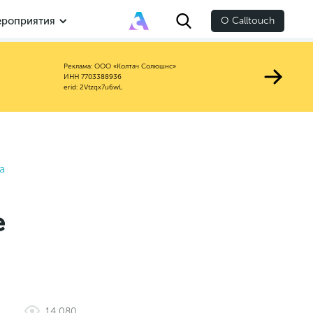
роприятия
О Calltouch
Реклама: ООО «Колтач Солюшнс»
ИНН 7703388936
erid: 2Vtzqx7u6wL
а
е
14 080