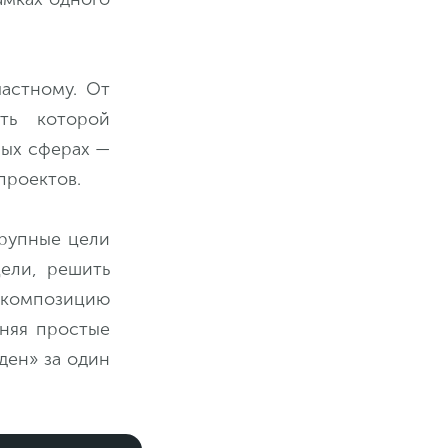
астному. От
ть которой
ных сферах —
проектов.
рупные цели
ели, решить
декомпозицию
няя простые
ден» за один