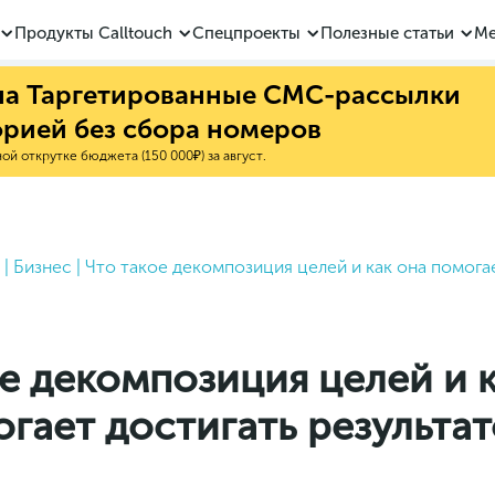
Продукты Calltouch
Спецпроекты
Полезные статьи
Ме
 на Таргетированные СМС-рассылки
орией без сбора номеров
й открутке бюджета (150 000₽) за август.
|
Бизнес
|
Что такое декомпозиция целей и как она помога
е декомпозиция целей и 
гает достигать результа