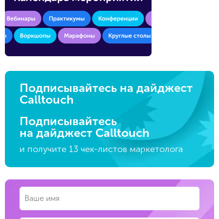
Подписывайтесь на дайджест
Calltouch
Подписывайтесь
на дайджест Calltouch
и получите 13 чек-листов маркетолога