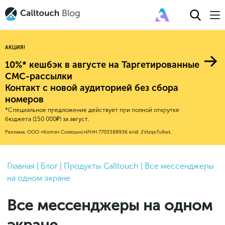
АКЦИЯ!
10%* кешбэк в августе на Таргетированные
СМС-рассылки
Контакт с новой аудиторией без сбора
Авторитейл
номеров
*Специальное предложение действует при полной открутке
2025
Финансы
бюджета (150 000₽) за август.
Новые продукты
Эксплейнеры
2024
Е-коммерс
Реклама: ООО «Колтач Солюшнс»
ИНН 7703388936
erid: 2Vtzqx7u6wL
Индекс здоровья российского
Обновления продуктов Calltouch
2023
Медицина
бизнеса
Привлечение
Конверсия
Обучение работы с инструментами
2022
Главная
|
Блог
|
Продукты Calltouch
|
Все мессенджеры
Недвижимость
Mental Health
Calltouch
на одном экране
Callday
MeetUp
Аналитика
2021
HoReCa
Исследование Out Of Cloud
Вебинары и практикумы
Процессы и управление
2020
Бьюти
Все мессенджеры на одном
Финансы и бухгалтерия
2019
Услуги