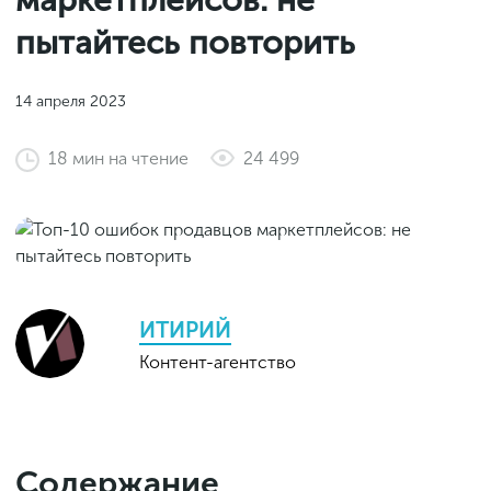
маркетплейсов: не
Законы и документы
2018
Фитнес
пытайтесь повторить
Старт и идеи
2017
Инструменты и сервисы
2016
14 апреля 2023
Продажи и маркетплейсы
18
мин
на чтение
24 499
Словарь маркетолога
Тесты
ИТИРИЙ
Контент-агентство
Содержание