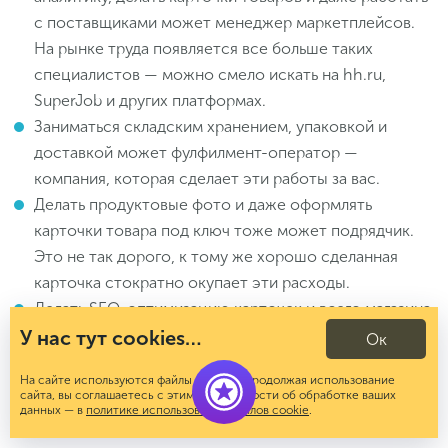
с поставщиками может менеджер маркетплейсов.
На рынке труда появляется все больше таких
специалистов — можно смело искать на hh.ru,
SuperJob и других платформах.
Заниматься складским хранением, упаковкой и
доставкой может фулфилмент-оператор —
компания, которая сделает эти работы за вас.
Делать продуктовые фото и даже оформлять
карточки товара под ключ тоже может подрядчик.
Это не так дорого, к тому же хорошо сделанная
карточка стократно окупает эти расходы.
Делать SEO-оптимизацию карточек и всего магазина
может подрядная компания. Это та важная область,
У нас тут cookies…
Ок
где необходим профессионал, так как большинство
На сайте используются файлы cookies. Продолжая использование
селлеров не обладают нужными знаниями и
сайта, вы соглашаетесь с этим. Подробности об обработке ваших
навыками.
данных — в
политике использования файлов cookie
.