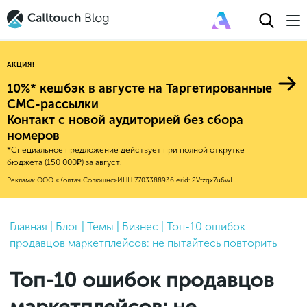
АКЦИЯ!
10%* кешбэк в августе на Таргетированные
СМС-рассылки
Контакт с новой аудиторией без сбора
Авторитейл
номеров
*Специальное предложение действует при полной открутке
2025
Финансы
бюджета (150 000₽) за август.
Новые продукты
Эксплейнеры
2024
Е-коммерс
Реклама: ООО «Колтач Солюшнс»
ИНН 7703388936
erid: 2Vtzqx7u6wL
Индекс здоровья российского
Обновления продуктов Calltouch
2023
Медицина
бизнеса
Привлечение
Конверсия
Обучение работы с инструментами
2022
Главная
|
Блог
|
Темы
|
Бизнес
|
Топ-10 ошибок
Недвижимость
Mental Health
Calltouch
продавцов маркетплейсов: не пытайтесь повторить
Callday
MeetUp
Аналитика
2021
HoReCa
Исследование Out Of Cloud
Вебинары и практикумы
Процессы и управление
2020
Бьюти
Топ-10 ошибок продавцов
Финансы и бухгалтерия
2019
Услуги