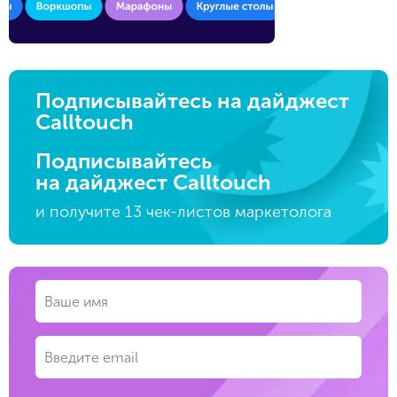
Подписывайтесь на дайджест
Calltouch
Подписывайтесь
на дайджест Calltouch
и получите 13 чек-листов маркетолога