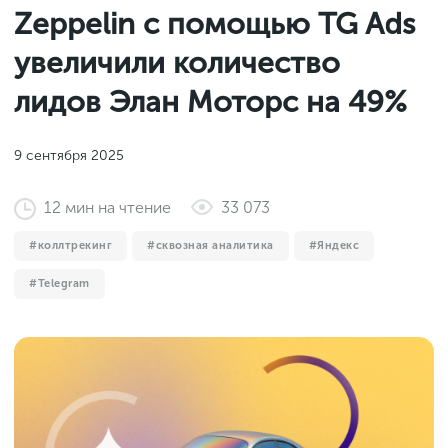
Законы и документы
Zeppelin с помощью TG Ads
2018
Фитнес
Старт и идеи
2017
увеличили количество
Инструменты и сервисы
2016
лидов Элан Моторс на 49%
Продажи и маркетплейсы
Словарь маркетолога
Тесты
9 сентября 2025
12
мин
на чтение
33 073
коллтрекинг
сквозная аналитика
Яндекс
Telegram