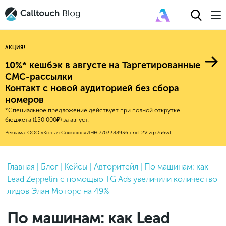
АКЦИЯ!
10%* кешбэк в августе на Таргетированные
СМС-рассылки
Контакт с новой аудиторией без сбора
Авторитейл
номеров
*Специальное предложение действует при полной открутке
2025
Финансы
бюджета (150 000₽) за август.
Новые продукты
Эксплейнеры
2024
Е-коммерс
Реклама: ООО «Колтач Солюшнс»
ИНН 7703388936
erid: 2Vtzqx7u6wL
Индекс здоровья российского
Обновления продуктов Calltouch
2023
Медицина
бизнеса
Привлечение
Конверсия
Обучение работы с инструментами
2022
Главная
|
Блог
|
Кейсы
|
Авторитейл
|
По машинам: как
Недвижимость
Mental Health
Calltouch
Lead Zeppelin с помощью TG Ads увеличили количество
Callday
MeetUp
Аналитика
2021
HoReCa
лидов Элан Моторс на 49%
Исследование Out Of Cloud
Вебинары и практикумы
Процессы и управление
2020
Бьюти
По машинам: как Lead
Финансы и бухгалтерия
2019
Услуги