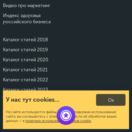
Видео про маркетинг
Индекс здоровья
российского бизнеса
Каталог статей 2018
Каталог статей 2019
Каталог статей 2020
Каталог статей 2021
Каталог статей 2022
Каталог статей 2023
У нас тут cookies…
Каталог статей 2024
Ок
Каталог статей 2025
На сайте используются файлы cookies. Продолжая использование
сайта, вы соглашаетесь с этим. Подробности об обработке ваших
Каталог статей 2026
данных — в
политике использования файлов cookie
.