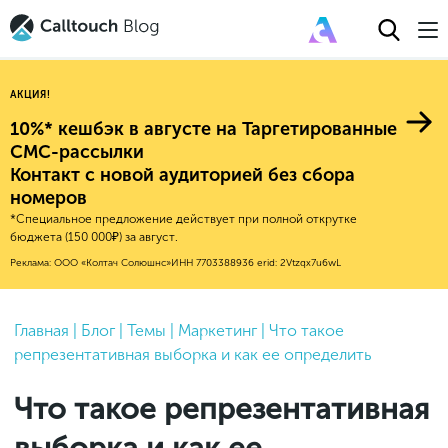
АКЦИЯ!
10%* кешбэк в августе на Таргетированные
СМС-рассылки
Контакт с новой аудиторией без сбора
Авторитейл
номеров
*Специальное предложение действует при полной открутке
2025
Финансы
бюджета (150 000₽) за август.
Новые продукты
Эксплейнеры
2024
Е-коммерс
Реклама: ООО «Колтач Солюшнс»
ИНН 7703388936
erid: 2Vtzqx7u6wL
Индекс здоровья российского
Обновления продуктов Calltouch
2023
Медицина
бизнеса
Привлечение
Конверсия
Обучение работы с инструментами
2022
Главная
|
Блог
|
Темы
|
Маркетинг
|
Что такое
Недвижимость
Mental Health
Calltouch
репрезентативная выборка и как ее определить
Callday
MeetUp
Аналитика
2021
HoReCa
Исследование Out Of Cloud
Вебинары и практикумы
Процессы и управление
2020
Бьюти
Что такое репрезентативная
Финансы и бухгалтерия
2019
Услуги