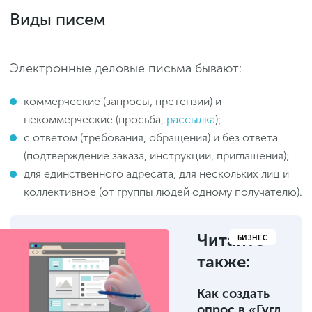
Виды писем
Электронные деловые письма бывают:
коммерческие (запросы, претензии) и
некоммерческие (просьба,
рассылка
);
с ответом (требования, обращения) и без ответа
(подтверждение заказа, инструкции, приглашения);
для единственного адресата, для нескольких лиц и
коллективное (от группы людей одному получателю).
Читайте
БИЗНЕС
также:
Как создать
опрос в «Гугл