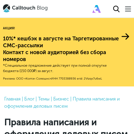
АКЦИЯ!
10%* кешбэк в августе на Таргетированные
СМС-рассылки
Контакт с новой аудиторией без сбора
Авторитейл
номеров
*Специальное предложение действует при полной открутке
2025
Финансы
бюджета (150 000₽) за август.
Новые продукты
Эксплейнеры
2024
Е-коммерс
Реклама: ООО «Колтач Солюшнс»
ИНН 7703388936
erid: 2Vtzqx7u6wL
Индекс здоровья российского
Обновления продуктов Calltouch
2023
Медицина
бизнеса
Привлечение
Конверсия
Обучение работы с инструментами
2022
Главная
|
Блог
|
Темы
|
Бизнес
|
Правила написания и
Недвижимость
Mental Health
Calltouch
оформления деловых писем
Callday
MeetUp
Аналитика
2021
HoReCa
Исследование Out Of Cloud
Вебинары и практикумы
Процессы и управление
2020
Бьюти
Правила написания и
Финансы и бухгалтерия
2019
Услуги