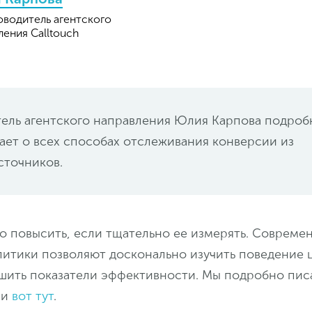
оводитель агентского
ления Calltouch
ель агентского направления Юлия Карпова подроб
ает о всех способах отслеживания конверсии из
сточников.
 повысить, если тщательно ее измерять. Совреме
литики позволяют досконально изучить поведение 
чшить показатели эффективности. Мы подробно пис
ии
вот тут
.