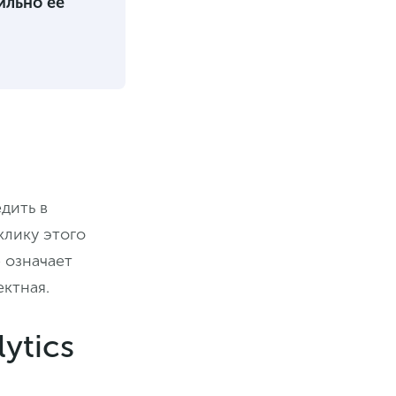
ильно ее
дить в
клику этого
 означает
ктная.
ytics