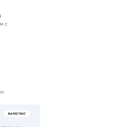
д
м с
л.
МАРКЕТИНГ