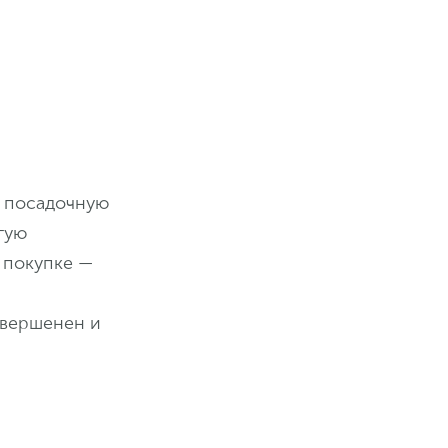
а посадочную
гую
 покупке —
овершенен и