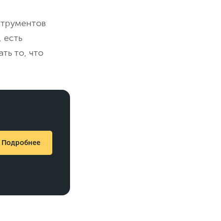
струментов
 есть
ть то, что
Подробнее