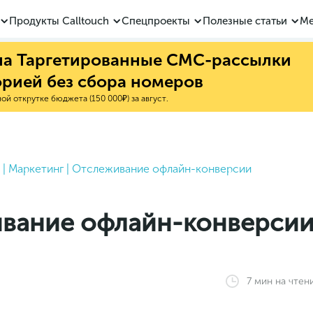
Продукты Calltouch
Спецпроекты
Полезные статьи
Ме
 на Таргетированные СМС-рассылки
орией без сбора номеров
й открутке бюджета (150 000₽) за август.
|
Маркетинг
|
Отслеживание офлайн-конверсии
вание офлайн-конверси
7
мин
на чтен