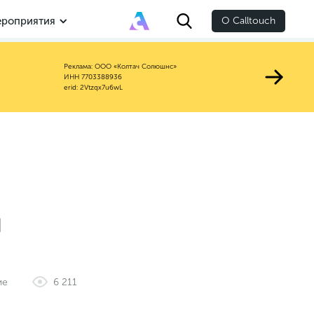
роприятия
О Calltouch
Реклама: ООО «Колтач Солюшнс»
ИНН 7703388936
erid: 2Vtzqx7u6wL
и
ие
6 211