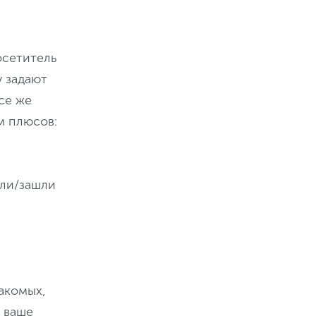
осетитель
у задают
се же
м плюсов:
ыли/зашли
накомых,
л ваше