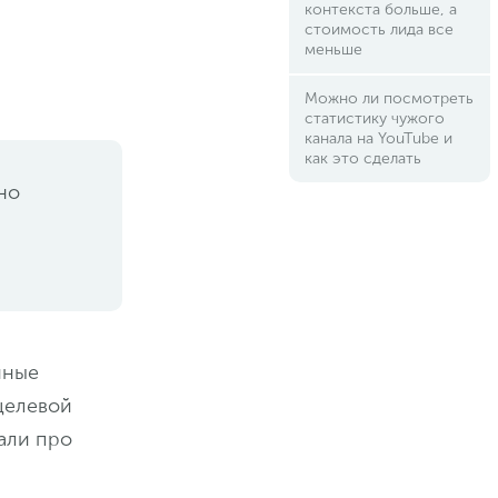
контекста больше, а
стоимость лида все
меньше
Можно ли посмотреть
статистику чужого
канала на YouTube и
как это сделать
но
нные
целевой
али про