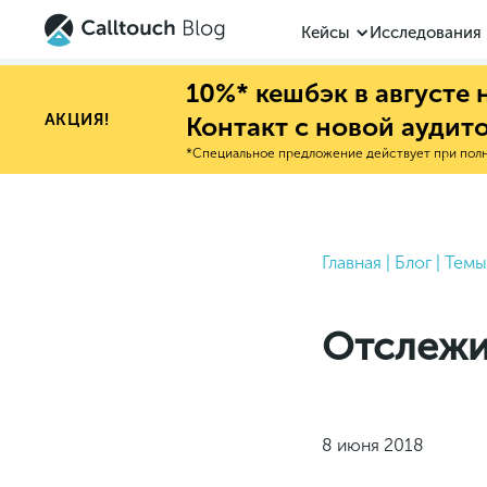
Кейсы
Исследования
10%* кешбэк в августе
АКЦИЯ!
Контакт с новой аудит
*Специальное предложение действует при полно
Главная
|
Блог
|
Темы
Отслежи
8 июня 2018