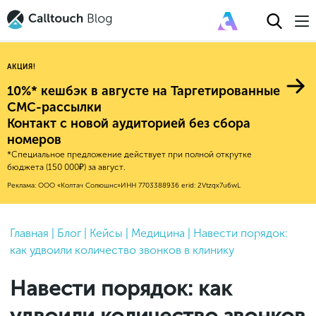
АКЦИЯ!
10%* кешбэк в августе на Таргетированные
СМС-рассылки
Контакт с новой аудиторией без сбора
Авторитейл
номеров
*Специальное предложение действует при полной открутке
2025
Финансы
бюджета (150 000₽) за август.
Новые продукты
Эксплейнеры
2024
Е-коммерс
Реклама: ООО «Колтач Солюшнс»
ИНН 7703388936
erid: 2Vtzqx7u6wL
Индекс здоровья российского
Обновления продуктов Calltouch
2023
Медицина
бизнеса
Привлечение
Конверсия
Обучение работы с инструментами
2022
Главная
|
Блог
|
Кейсы
|
Медицина
|
Навести порядок:
Недвижимость
Mental Health
Calltouch
как удвоили количество звонков в клинику
Callday
MeetUp
Аналитика
2021
HoReCa
Исследование Out Of Cloud
Вебинары и практикумы
Процессы и управление
2020
Бьюти
Навести порядок: как
Финансы и бухгалтерия
2019
Услуги