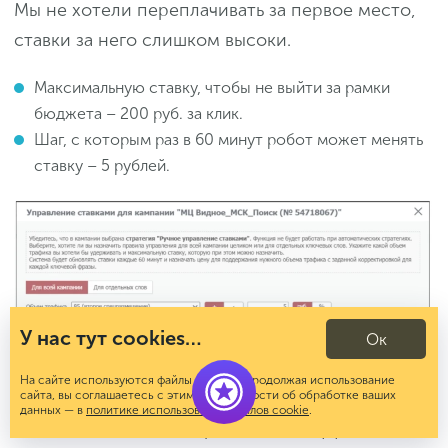
Мы не хотели переплачивать за первое место,
ставки за него слишком высоки.
Максимальную ставку, чтобы не выйти за рамки
бюджета – 200 руб. за клик.
Шаг, с которым раз в 60 минут робот может менять
ставку – 5 рублей.
У нас тут cookies…
Ок
На сайте используются файлы cookies. Продолжая использование
сайта, вы соглашаетесь с этим. Подробности об обработке ваших
По мере накопления статистики по ключевым
данных — в
политике использования файлов cookie
.
словам, мы меняли стратегию. Неэффективные