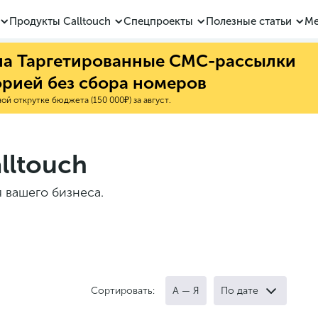
Продукты Calltouch
Спецпроекты
Полезные статьи
Ме
 на Таргетированные СМС-рассылки
орией без сбора номеров
й открутке бюджета (150 000₽) за август.
lltouch
 вашего бизнеса.
Сортировать:
А — Я
По дате