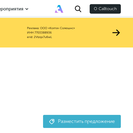
роприятия
О Calltouch
Реклама: ООО «Колтач Солюшнс»
ИНН 7703388936
erid: 2Vtzqx7u6wL
Разместить предложение