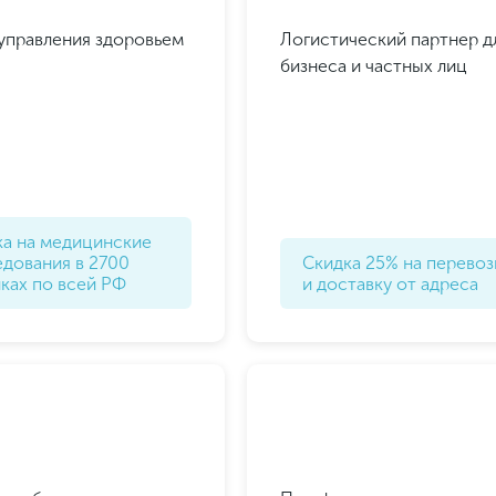
управления здоровьем
Логистический партнер д
бизнеса и частных лиц
писывайтесь в мессенджеры
учайте подборку новых классных предложений
ка на медицинские
дования в 2700
Скидка 25% на перевоз
ках по всей РФ
и доставку от адреса