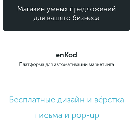
Законы и документы
2018
Фитнес
Магазин умных предложений
Старт и идеи
2017
для вашего бизнеса
Инструменты и сервисы
2016
Продажи и маркетплейсы
Словарь маркетолога
Тесты
enKod
Платформа для автоматизации маркетинга
Бесплатные дизайн и вёрстка
письма и pop-up