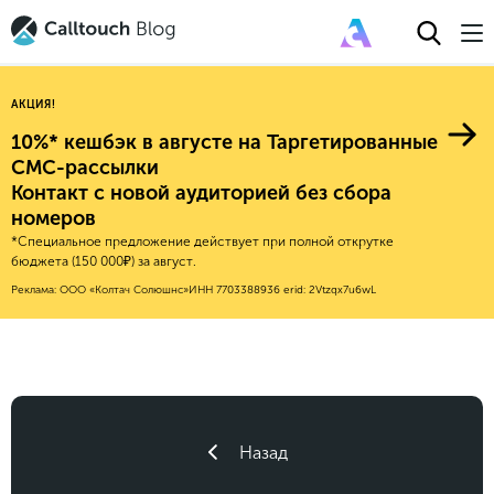
АКЦИЯ!
10%* кешбэк в августе на Таргетированные
СМС-рассылки
Контакт с новой аудиторией без сбора
Авторитейл
номеров
*Специальное предложение действует при полной открутке
2025
Финансы
бюджета (150 000₽) за август.
Новые продукты
Эксплейнеры
2024
Е-коммерс
Реклама: ООО «Колтач Солюшнс»
ИНН 7703388936
erid: 2Vtzqx7u6wL
Индекс здоровья российского
Обновления продуктов Calltouch
2023
Медицина
бизнеса
Привлечение
Конверсия
Обучение работы с инструментами
2022
Недвижимость
Mental Health
Calltouch
Callday
MeetUp
Аналитика
2021
HoReCa
Исследование Out Of Cloud
Вебинары и практикумы
Процессы и управление
2020
Бьюти
Назад
Финансы и бухгалтерия
2019
Услуги