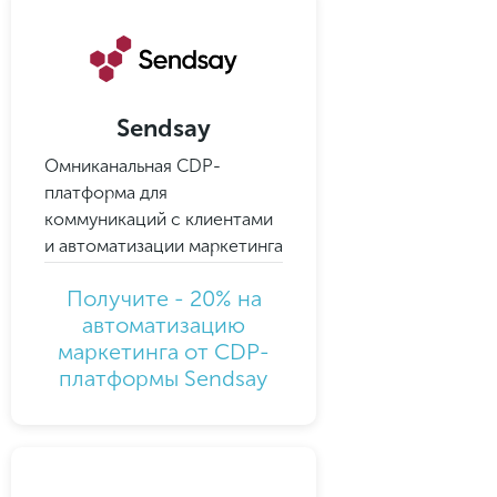
Подписывайтесь в
Sendsay
мессенджеры
Омниканальная CDP-
платформа для
И получайте подборку новых
коммуникаций с клиентами
классных предложений
и автоматизации маркетинга
Получите - 20% на
Подписаться
автоматизацию
маркетинга от CDP-
платформы Sendsay
Подписаться