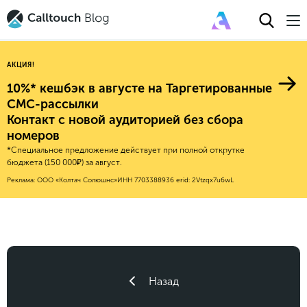
АКЦИЯ!
10%* кешбэк в августе на Таргетированные
СМС-рассылки
Контакт с новой аудиторией без сбора
Авторитейл
номеров
*Специальное предложение действует при полной открутке
2025
Финансы
бюджета (150 000₽) за август.
Новые продукты
Эксплейнеры
2024
Е-коммерс
Реклама: ООО «Колтач Солюшнс»
ИНН 7703388936
erid: 2Vtzqx7u6wL
Индекс здоровья российского
Обновления продуктов Calltouch
2023
Медицина
бизнеса
Привлечение
Конверсия
Обучение работы с инструментами
2022
Недвижимость
Mental Health
Calltouch
Callday
MeetUp
Аналитика
2021
HoReCa
Исследование Out Of Cloud
Вебинары и практикумы
Процессы и управление
2020
Бьюти
Назад
Финансы и бухгалтерия
2019
Услуги