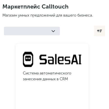
Законы и документы
2018
Фитнес
Маркетплейс Calltouch
Старт и идеи
2017
Магазин умных предложений для вашего бизнеса.
Инструменты и сервисы
2016
Продажи и маркетплейсы
Словарь маркетолога
Тесты
Система автоматического
занесения данных в CRM