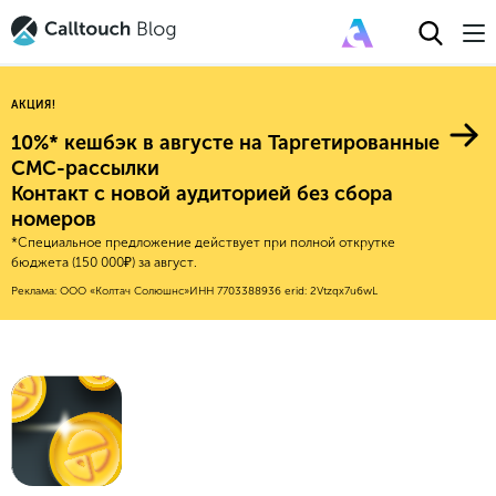
АКЦИЯ!
10%* кешбэк в августе на Таргетированные
СМС-рассылки
Контакт с новой аудиторией без сбора
Авторитейл
номеров
*Специальное предложение действует при полной открутке
2025
Финансы
бюджета (150 000₽) за август.
Новые продукты
Эксплейнеры
2024
Е-коммерс
Реклама: ООО «Колтач Солюшнс»
ИНН 7703388936
erid: 2Vtzqx7u6wL
Индекс здоровья российского
Обновления продуктов Calltouch
2023
Медицина
бизнеса
Привлечение
Конверсия
Обучение работы с инструментами
2022
Недвижимость
Mental Health
Calltouch
Callday
MeetUp
Аналитика
2021
HoReCa
Исследование Out Of Cloud
Вебинары и практикумы
Процессы и управление
2020
Бьюти
Финансы и бухгалтерия
2019
Услуги