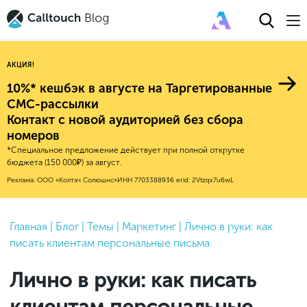
АКЦИЯ!
10%* кешбэк в августе на Таргетированные
СМС-рассылки
Контакт с новой аудиторией без сбора
Авторитейл
номеров
*Специальное предложение действует при полной открутке
2025
Финансы
бюджета (150 000₽) за август.
Новые продукты
Эксплейнеры
2024
Е-коммерс
Реклама: ООО «Колтач Солюшнс»
ИНН 7703388936
erid: 2Vtzqx7u6wL
Индекс здоровья российского
Обновления продуктов Calltouch
2023
Медицина
бизнеса
Привлечение
Конверсия
Обучение работы с инструментами
2022
Главная
|
Блог
|
Темы
|
Маркетинг
|
Лично в руки: как
Недвижимость
Mental Health
Calltouch
писать клиентам персональные письма
Callday
MeetUp
Аналитика
2021
HoReCa
Исследование Out Of Cloud
Вебинары и практикумы
Процессы и управление
2020
Бьюти
Лично в руки: как писать
Финансы и бухгалтерия
2019
Услуги