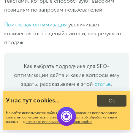
текстами, которые способствуют высоким
позициям по запросам пользователей.
Поисковая оптимизация
увеличивает
количество посещений сайта и, как результат,
продаж.
Как выбрать подрядчика для SEO-
оптимизации сайта и какие вопросы ему
задать, рассказываем в этой
статье
.
У нас тут cookies…
Ок
Оплата за клик — контекстная реклама
На сайте используются файлы cookies. Продолжая использование
При помощи контекстной рекламы компания
сайта, вы соглашаетесь с этим. Подробности об обработке ваших
данных — в
политике использования файлов cookie
.
получает дополнительную прибыль. Но тут