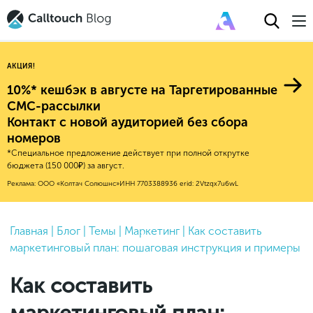
АКЦИЯ!
10%* кешбэк в августе на Таргетированные
СМС-рассылки
Контакт с новой аудиторией без сбора
Авторитейл
номеров
*Специальное предложение действует при полной открутке
2025
Финансы
бюджета (150 000₽) за август.
Новые продукты
Эксплейнеры
2024
Е-коммерс
Реклама: ООО «Колтач Солюшнс»
ИНН 7703388936
erid: 2Vtzqx7u6wL
Индекс здоровья российского
Обновления продуктов Calltouch
2023
Медицина
бизнеса
Привлечение
Конверсия
Обучение работы с инструментами
2022
Главная
|
Блог
|
Темы
|
Маркетинг
|
Как составить
Недвижимость
Mental Health
Calltouch
маркетинговый план: пошаговая инструкция и примеры
Callday
MeetUp
Аналитика
2021
HoReCa
Исследование Out Of Cloud
Вебинары и практикумы
Процессы и управление
2020
Бьюти
Как составить
Финансы и бухгалтерия
2019
Услуги