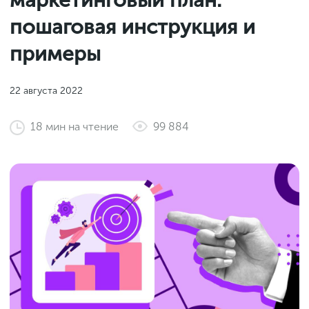
маркетинговый план:
Законы и документы
2018
Фитнес
пошаговая инструкция и
Старт и идеи
2017
примеры
Инструменты и сервисы
2016
Продажи и маркетплейсы
22 августа 2022
Словарь маркетолога
Тесты
18
мин
на чтение
99 884