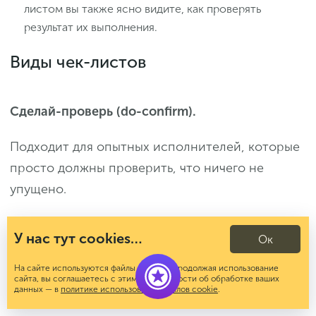
листом вы также ясно видите, как проверять
результат их выполнения.
Виды чек-листов
Сделай-проверь (do-confirm).
Подходит для опытных исполнителей, которые
просто должны проверить, что ничего не
упущено.
Прочитай-сделай (read-do).
У нас тут cookies…
Ок
Ориентирован на новичков. Нужно просто
На сайте используются файлы cookies. Продолжая использование
читать и пошагово выполнять достаточно
сайта, вы соглашаетесь с этим. Подробности об обработке ваших
данных — в
политике использования файлов cookie
.
простые действия. К примеру, сборка мебели.