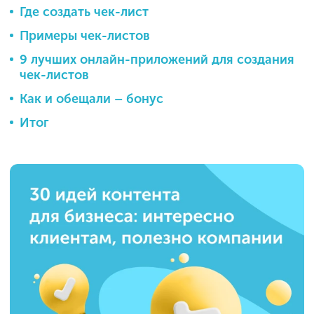
Где создать чек-лист
Примеры чек-листов
9 лучших онлайн-приложений для создания
чек-листов
Как и обещали – бонус
Итог