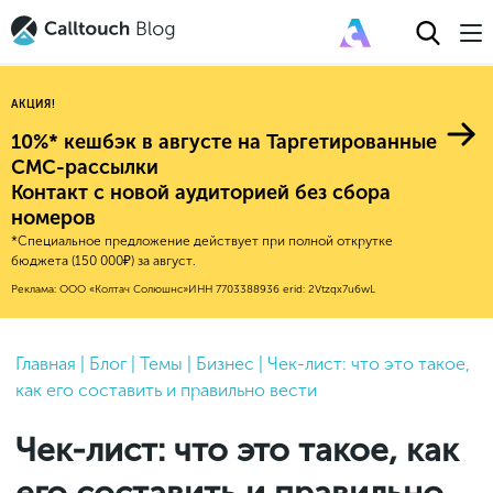
АКЦИЯ!
10%* кешбэк в августе на Таргетированные
СМС-рассылки
Контакт с новой аудиторией без сбора
Авторитейл
номеров
*Специальное предложение действует при полной открутке
2025
Финансы
бюджета (150 000₽) за август.
Новые продукты
Эксплейнеры
2024
Е-коммерс
Реклама: ООО «Колтач Солюшнс»
ИНН 7703388936
erid: 2Vtzqx7u6wL
Индекс здоровья российского
Обновления продуктов Calltouch
2023
Медицина
бизнеса
Привлечение
Конверсия
Обучение работы с инструментами
2022
Главная
|
Блог
|
Темы
|
Бизнес
|
Чек-лист: что это такое,
Недвижимость
Mental Health
Calltouch
как его составить и правильно вести
Callday
MeetUp
Аналитика
2021
HoReCa
Исследование Out Of Cloud
Вебинары и практикумы
Процессы и управление
2020
Бьюти
Чек-лист: что это такое, как
Финансы и бухгалтерия
2019
Услуги