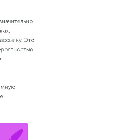
значительно
гах,
ассылку. Это
вероятностью
х
ламную
ее