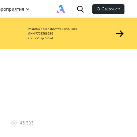
роприятия
О Calltouch
Реклама: ООО «Колтач Солюшнс»
ИНН 7703388936
erid: 2Vtzqx7u6wL
43 303