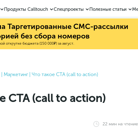
Продукты Calltouch
Спецпроекты
Полезные статьи
Ме
 на Таргетированные СМС-рассылки
орией без сбора номеров
й открутке бюджета (150 000₽) за август.
|
Маркетинг
|
Что такое CTA (call to action)
 CTA (call to action)
22
мин
на чтение