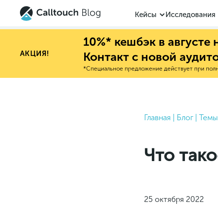
Кейсы
Исследования
10%* кешбэк в августе
АКЦИЯ!
Контакт с новой аудит
*Специальное предложение действует при полно
Главная
|
Блог
|
Темы
Что такое
25 октября 2022