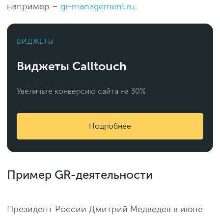
например –
gr-management.ru
.
ВИДЖЕТЫ
Виджеты Calltouch
Увеличьте конверсию сайта на 30%
Подробнее
Пример GR-деятельности
Президент России Дмитрий Медведев в июне