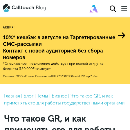
АКЦИЯ!
10%* кешбэк в августе на Таргетированные
СМС-рассылки
Контакт с новой аудиторией без сбора
Авторитейл
номеров
*Специальное предложение действует при полной открутке
2025
Финансы
бюджета (150 000₽) за август.
Новые продукты
Эксплейнеры
2024
Е-коммерс
Реклама: ООО «Колтач Солюшнс»
ИНН 7703388936
erid: 2Vtzqx7u6wL
Индекс здоровья российского
Обновления продуктов Calltouch
2023
Медицина
бизнеса
Привлечение
Конверсия
Обучение работы с инструментами
2022
Главная
|
Блог
|
Темы
|
Бизнес
|
Что такое GR, и как
Недвижимость
Mental Health
Calltouch
применять его для работы государственными органами
Callday
MeetUp
Аналитика
2021
HoReCa
Исследование Out Of Cloud
Вебинары и практикумы
Процессы и управление
2020
Бьюти
Что такое GR, и как
Финансы и бухгалтерия
2019
Услуги