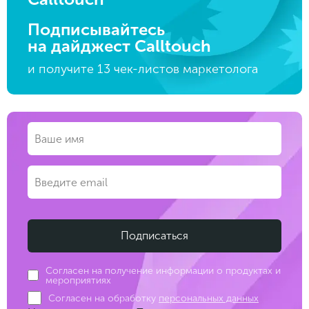
Подписывайтесь
на дайджест Calltouch
и получите 13 чек-листов маркетолога
Согласен на получение информации о продуктах и
мероприятиях
Согласен на обработку
персональных данных