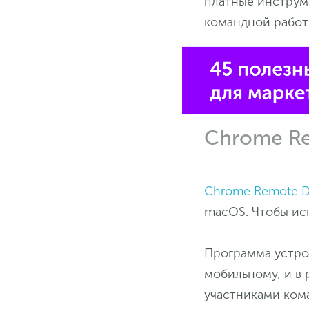
платные инструме
командной работы
Chrome Re
Chrome Remote D
macOS. Чтобы исп
Программа устрое
мобильному, и в 
участниками ком