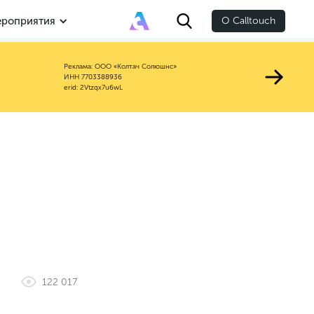
роприятия
О Calltouch
Реклама: ООО «Колтач Солюшнс»
ИНН 7703388936
erid: 2Vtzqx7u6wL
122 017