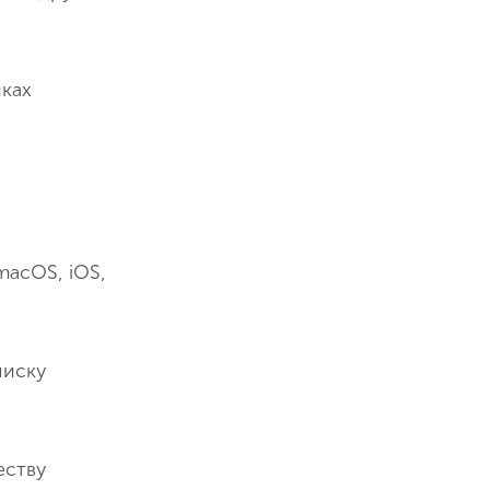
ках
macOS, iOS,
писку
еству