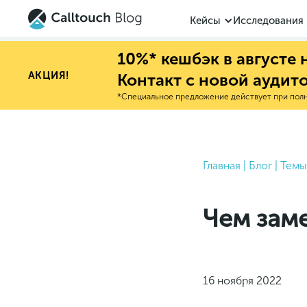
Кейсы
Исследования
10%* кешбэк в августе
АКЦИЯ!
Контакт с новой аудит
*Специальное предложение действует при полно
Главная
|
Блог
|
Темы
Чем зам
16 ноября 2022