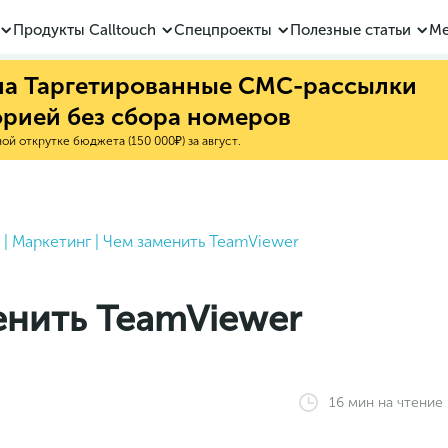
Продукты Calltouch
Спецпроекты
Полезные статьи
Ме
 на Таргетированные СМС-рассылки
орией без сбора номеров
й открутке бюджета (150 000₽) за август.
|
Маркетинг
|
Чем заменить TeamViewer
енить TeamViewer
16
мин
на чтение