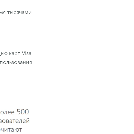
емя тысячами
ю карт Visa,
спользования