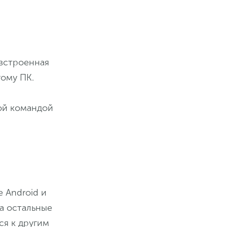
 встроенная
гому ПК.
ой командой
е Android и
на остальные
ся к другим