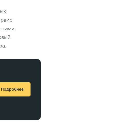
ных
ервис
нтами.
овый
ра.
Подробнее