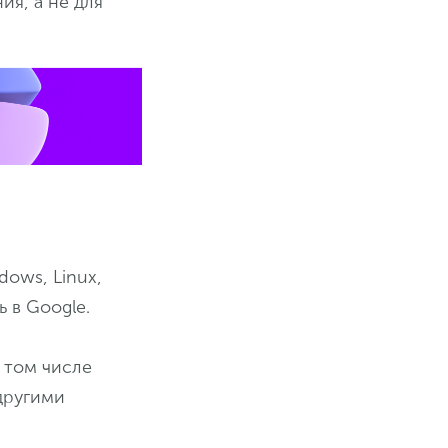
ия, а не для
dows, Linux,
 в Google.
 том числе
другими