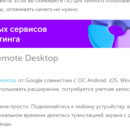
нты. Если вы скачиваете ПО для личного пользован
, оплачивать ничего не нужно.
mote Desktop
esktop
от Google совместим с ОС Android, iOS, Win
ользовать расширение, потребуется учетная запись
на просто. Подключайтесь к любому устройству, в
реальном времени делитесь трансляцией экрана с 
анды.