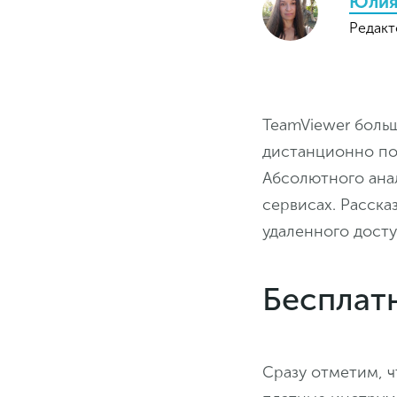
Юлия
Редакт
TeamViewer боль
дистанционно пом
Абсолютного анал
сервисах. Расска
удаленного досту
Бесплат
Сразу отметим, 