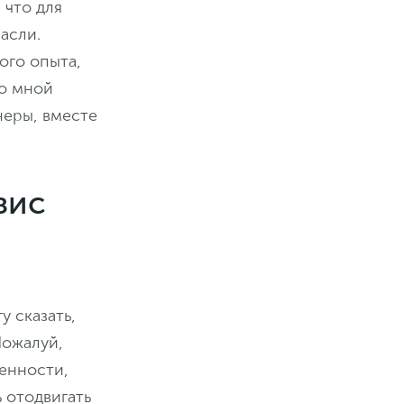
 что для
асли.
ого опыта,
со мной
неры, вместе
зис
 сказать,
Пожалуй,
енности,
 отодвигать