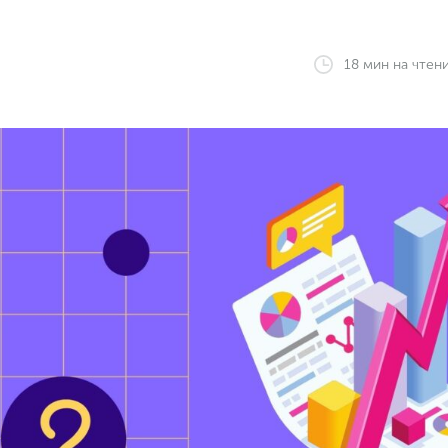
18
мин
на чтен