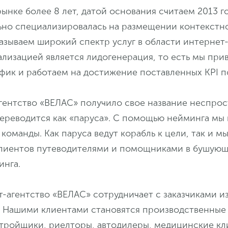
ынке более 8 лет, датой основания считаем 2013 г
ьно специализировалась на размещении контекстн
азываем широкий спектр услуг в области интернет
лизацией является лидогенерация, то есть мы при
фик и работаем на достижение поставленных KPI п
гентство «ВЕЛАС» получило свое название неспрос
переводится как «паруса». С помощью нейминга мы
команды. Как паруса ведут корабль к цели, так и 
 клиентов путеводителями и помощниками в бушую
инга.
-агентство «ВЕЛАС» сотрудничает с заказчиками и
. Нашими клиентами становятся производственные
стройщики, риелторы, автодилеры, медицинские кл