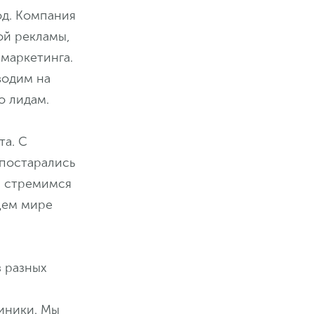
од. Компания
ой рекламы,
-маркетинга.
водим на
о лидам.
та. С
 постарались
мы стремимся
щем мире
з разных
иники. Мы