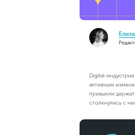
Елиза
Редакт
Digital-индустри
активным измене
привыкли держать
столкнулись с н