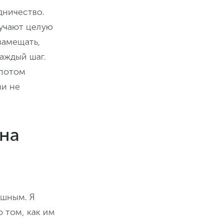
дничество.
учают целую
замещать,
аждый шаг.
 потом
ми не
 на
ешным. Я
о том, как им