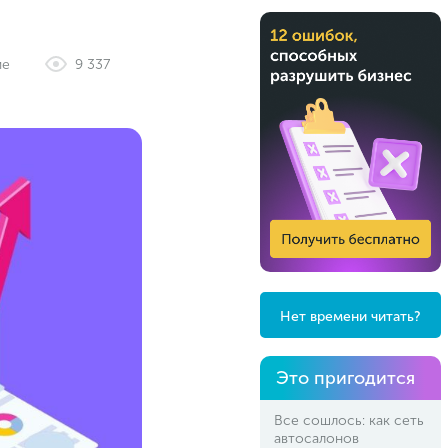
ие
9 337
Нет времени читать?
Это пригодится
Все сошлось: как сеть
автосалонов