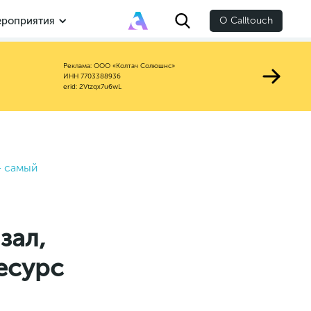
роприятия
О Calltouch
Реклама: ООО «Колтач Солюшнс»
ИНН 7703388936
erid: 2Vtzqx7u6wL
– самый
зал,
есурс