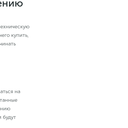
жению
техническую
его купить,
чинать
аться на
итанные
ению
 будут