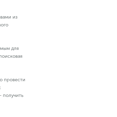
вами из
мого
емым для
 поисковая
о провести
х
— получить