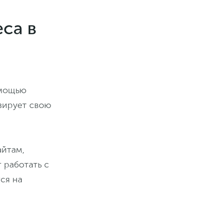
са в
омощью
зирует свою
айтам,
 работать с
ся на