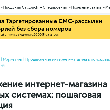
Продукты Calltouch
Спецпроекты
Полезные статьи
Ме
 на Таргетированные СМС-рассылки
орией без сбора номеров
й открутке бюджета (150 000₽) за август.
|
Маркетинг
|
Продвижение интернет-магазина в поисковых
ция
ение интернет-магазина 
ых системах: пошаговая
ция