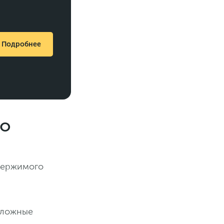
Подробнее
но
одержимого
сложные