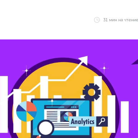
31
мин
на чтени