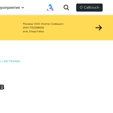
роприятия
О Calltouch
Реклама: ООО «Колтач Солюшнс»
ИНН 7703388936
erid: 2Vtzqx7u6wL
 системах:
в