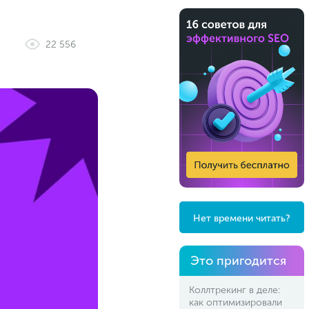
е
22 556
Нет времени читать?
Это пригодится
Коллтрекинг в деле:
как оптимизировали