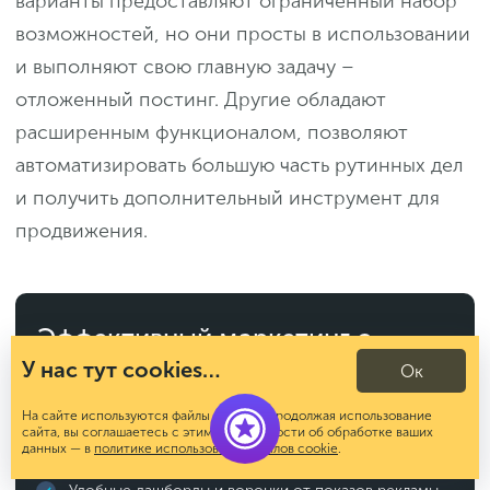
варианты предоставляют ограниченный набор
возможностей, но они просты в использовании
и выполняют свою главную задачу –
отложенный постинг. Другие обладают
расширенным функционалом, позволяют
автоматизировать большую часть рутинных дел
и получить дополнительный инструмент для
продвижения.
Эффективный маркетинг с
Calltouch
У нас тут cookies…
Ок
На сайте используются файлы cookies. Продолжая использование
Анализируйте весь маркетинг и продажи в одном
сайта, вы соглашаетесь с этим. Подробности об обработке ваших
окне
данных — в
политике использования файлов cookie
.