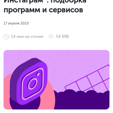
Инстаграм*: подборка
Законы и документы
2018
Фитнес
программ и сервисов
Старт и идеи
2017
Инструменты и сервисы
2016
17 апреля 2023
Продажи и маркетплейсы
14
мин
на чтение
54 698
Словарь маркетолога
Тесты