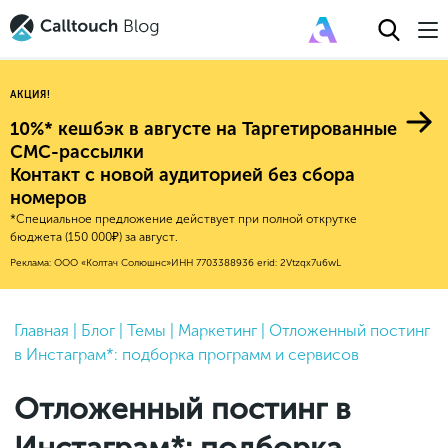
АКЦИЯ!
10%* кешбэк в августе на Таргетированные
СМС-рассылки
Контакт с новой аудиторией без сбора
Авторитейл
номеров
*Специальное предложение действует при полной открутке
2025
Финансы
бюджета (150 000₽) за август.
Новые продукты
Эксплейнеры
2024
Е-коммерс
Реклама: ООО «Колтач Солюшнс»
ИНН 7703388936
erid: 2Vtzqx7u6wL
Индекс здоровья российского
Обновления продуктов Calltouch
2023
Медицина
бизнеса
Привлечение
Конверсия
Обучение работы с инструментами
2022
Главная
|
Блог
|
Темы
|
Маркетинг
|
Отложенный постинг
Недвижимость
Mental Health
Calltouch
в Инстаграм*: подборка программ и сервисов
Callday
MeetUp
Аналитика
2021
HoReCa
Исследование Out Of Cloud
Вебинары и практикумы
Процессы и управление
2020
Бьюти
Отложенный постинг в
Финансы и бухгалтерия
2019
Услуги