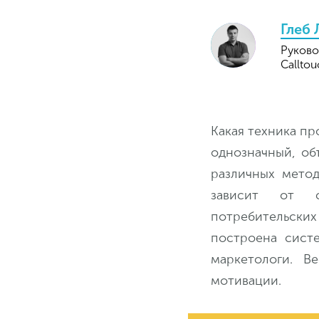
Глеб
Руково
Callto
Какая техника пр
однозначный, об
различных метод
зависит от с
потребительских
построена сист
маркетологи. В
мотивации.