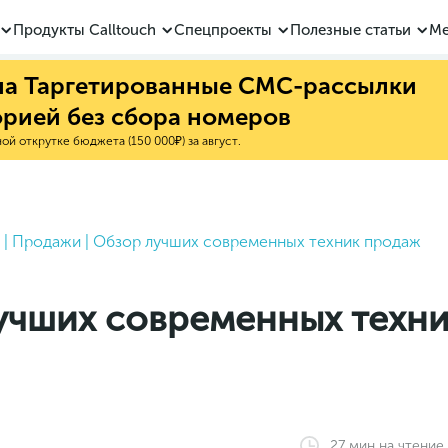
Продукты Calltouch
Спецпроекты
Полезные статьи
Ме
 на Таргетированные СМС-рассылки
орией без сбора номеров
й открутке бюджета (150 000₽) за август.
|
Продажи
|
Обзор лучших современных техник продаж
учших современных техн
27
мин
на чтение