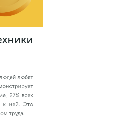
хники
 людей любят
монстрирует
ме, 27% всех
 к ней. Это
ом труда.