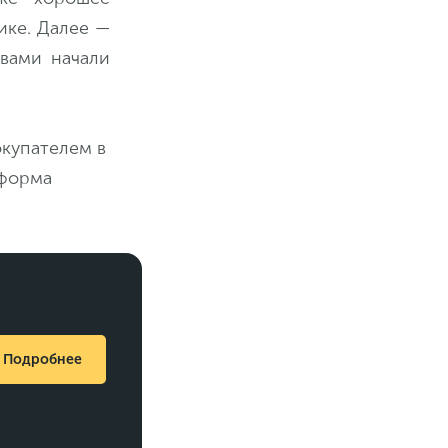
ике. Далее —
 вами начали
окупателем в
 форма
Подробнее