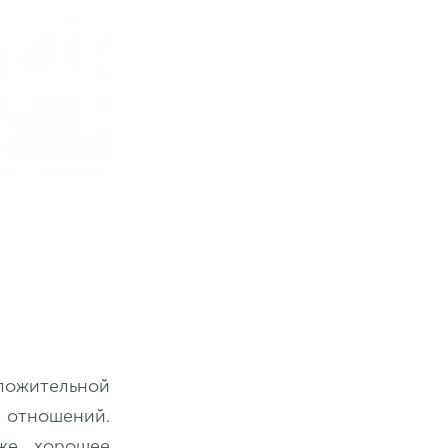
ложительной
х отношений.
же хорошее