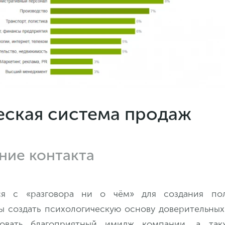
еская система продаж
ние контакта
ся с «разговора ни о чём» для создания по
ы создать психологическую основу доверительны
овать благоприятный имидж компании, а так