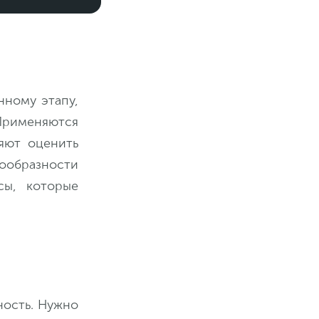
нному этапу,
Применяются
яют оценить
ообразности
сы, которые
ность. Нужно