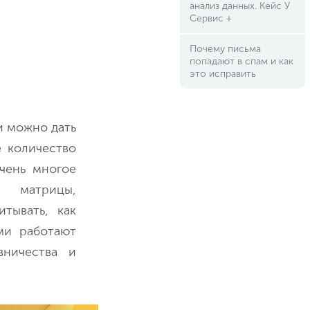
анализ данных. Кейс У
Сервис +
Почему письма
попадают в спам и как
это исправить
и можно дать
е количество
чень многое
й матрицы,
тывать, как
ми работают
вничества и