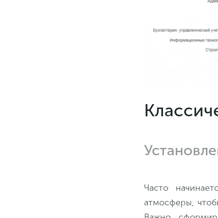
Классич
Установле
Часто начинает
атмосферы, чтоб
Важно сформир