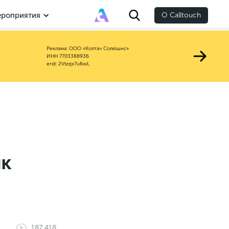
роприятия
О Calltouch
Реклама: ООО «Колтач Солюшнс»
ИНН 7703388936
erid: 2Vtzqx7u6wL
ик
187 418