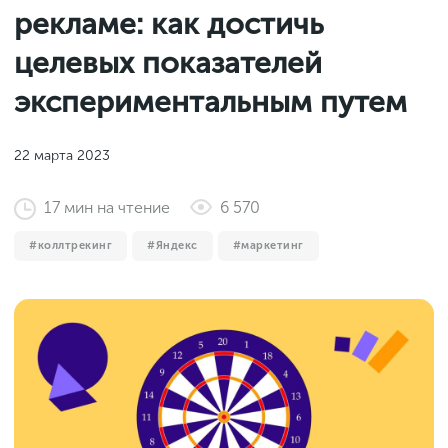
Законы и документы
рекламе: как достичь
2018
Фитнес
Старт и идеи
2017
целевых показателей
Инструменты и сервисы
2016
экспериментальным путем
Продажи и маркетплейсы
Словарь маркетолога
Тесты
22 марта 2023
17
мин
на чтение
6 570
коллтрекинг
Яндекс
маркетинг