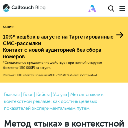
АКЦИЯ!
10%* кешбэк в августе на Таргетированные
СМС-рассылки
Контакт с новой аудиторией без сбора
Авторитейл
номеров
*Специальное предложение действует при полной открутке
2025
Финансы
бюджета (150 000₽) за август.
Новые продукты
Эксплейнеры
2024
Е-коммерс
Реклама: ООО «Колтач Солюшнс»
ИНН 7703388936
erid: 2Vtzqx7u6wL
Индекс здоровья российского
Обновления продуктов Calltouch
2023
Медицина
бизнеса
Привлечение
Конверсия
Обучение работы с инструментами
2022
Главная
|
Блог
|
Кейсы
|
Услуги
|
Метод «тыка» в
Недвижимость
Mental Health
Calltouch
контекстной рекламе: как достичь целевых
Callday
MeetUp
Аналитика
2021
HoReCa
показателей экспериментальным путем
Исследование Out Of Cloud
Вебинары и практикумы
Процессы и управление
2020
Бьюти
Метод «тыка» в контекстной
Финансы и бухгалтерия
2019
Услуги