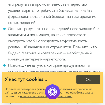
что результаты промоактивностей перестают
удовлетворять потребности бизнеса, начинайте
формировать отдельный бюджет на тестирование
новых решений.
Оценить результаты нововведений невозможно без
аналитики и понимания, на какие показатели
смотреть, чтобы определить эффективность
рекламный каналов и инструментов. Помните, что
Яндекс Метрика и коллтрекинг — необходимый
минимум интернет-маркетолога.
Новомодные штучки, которые придумывают и
продвигают рекламные или иные сервисы, не всегда
работают так, как нужно вам. Особенно, если речь
У нас тут cookies…
Ок
идет о функциях, которые пока недостаточно
протестированы. Вспомним те же конверсионные
На сайте используются файлы cookies. Продолжая использование
сайта, вы соглашаетесь с этим. Подробности об обработке ваших
стратегии, которые отлично показывали себя на
данных — в
политике использования файлов cookie
.
других проектах, но не позволили нам добиться