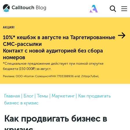
АКЦИЯ!
10%* кешбэк в августе на Таргетированные
СМС-рассылки
Контакт с новой аудиторией без сбора
Авторитейл
номеров
*Специальное предложение действует при полной открутке
2025
Финансы
бюджета (150 000₽) за август.
Новые продукты
Эксплейнеры
2024
Е-коммерс
Реклама: ООО «Колтач Солюшнс»
ИНН 7703388936
erid: 2Vtzqx7u6wL
Индекс здоровья российского
Обновления продуктов Calltouch
2023
Медицина
бизнеса
Привлечение
Конверсия
Обучение работы с инструментами
2022
Главная
|
Блог
|
Темы
|
Маркетинг
|
Как продвигать
Недвижимость
Mental Health
Calltouch
бизнес в кризис
Callday
MeetUp
Аналитика
2021
HoReCa
Исследование Out Of Cloud
Вебинары и практикумы
Процессы и управление
2020
Бьюти
Как продвигать бизнес в
Финансы и бухгалтерия
2019
Услуги