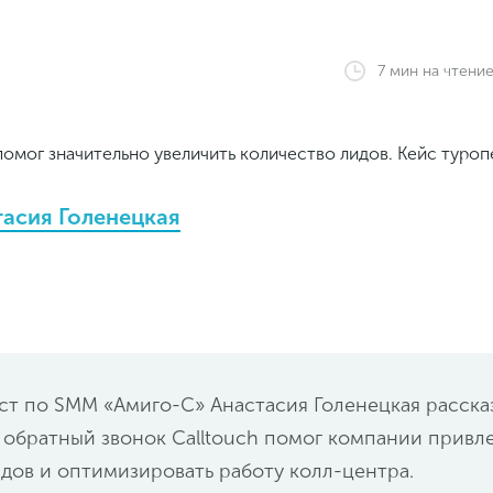
7
мин
на чтени
тасия Голенецкая
т по SMM «Амиго-С» Анастасия Голенецкая расска
к обратный звонок Calltouch помог компании привл
дов и оптимизировать работу колл-центра.