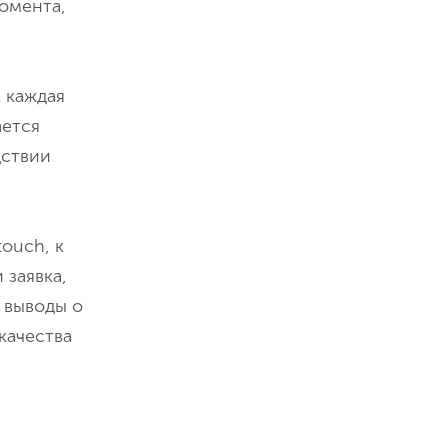
момента,
 каждая
ается
дствии
touch, к
 заявка,
 выводы о
качества