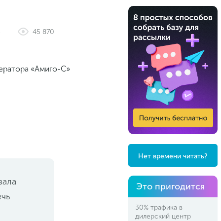
е
45 870
Нет времени читать?
зала
Это пригодится
ечь
30% трафика в
дилерский центр