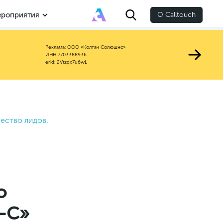
роприятия
О Calltouch
Реклама: ООО «Колтач Солюшнс»
ИНН 7703388936
erid: 2Vtzqx7u6wL
ество лидов.
о
о-С»