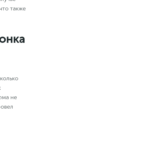
что также
вонка
сколько
х
рма не
ровел