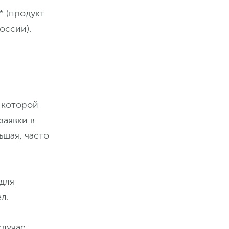
* (продукт
оссии).
 которой
заявки в
ьшая, часто
для
л.
случае