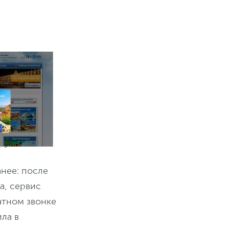
анее: после
а, сервис
атном звонке
ила в