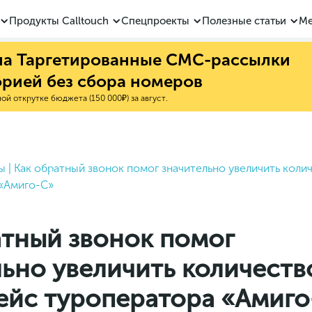
Продукты Calltouch
Спецпроекты
Полезные статьи
Ме
 на Таргетированные СМС-рассылки
орией без сбора номеров
й открутке бюджета (150 000₽) за август.
ы
|
Как обратный звонок помог значительно увеличить колич
 «Амиго-С»
атный звонок помог
льно увеличить количеств
Кейс туроператора «Амиг