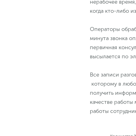
нерабочее время,
когда кто-либо и
Операторы обраба
минута звонка оп
первичная консу
высылается по э
Все записи разго
которому в любое
получить информа
качестве работы 
работы сотрудни