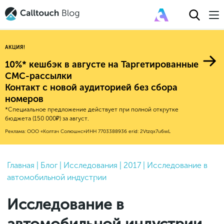
АКЦИЯ!
10%* кешбэк в августе на Таргетированные
СМС-рассылки
Контакт с новой аудиторией без сбора
Авторитейл
номеров
*Специальное предложение действует при полной открутке
2025
Финансы
бюджета (150 000₽) за август.
Новые продукты
Эксплейнеры
2024
Е-коммерс
Реклама: ООО «Колтач Солюшнс»
ИНН 7703388936
erid: 2Vtzqx7u6wL
Индекс здоровья российского
Обновления продуктов Calltouch
2023
Медицина
бизнеса
Привлечение
Конверсия
Обучение работы с инструментами
2022
Главная
|
Блог
|
Исследования
|
2017
|
Исследование в
Недвижимость
Mental Health
Calltouch
автомобильной индустрии
Callday
MeetUp
Аналитика
2021
HoReCa
Исследование Out Of Cloud
Вебинары и практикумы
Процессы и управление
2020
Бьюти
Исследование в
Финансы и бухгалтерия
2019
Услуги