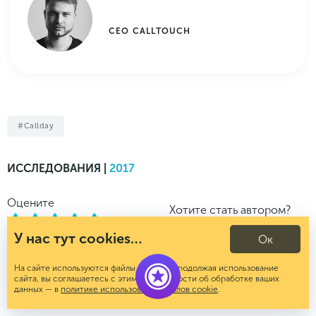
CEO CALLTOUCH
Callday
ИССЛЕДОВАНИЯ |
2017
Оцените
Хотите стать автором?
Хотите
У нас тут cookies…
Ок
Средняя оценка:
5
стать автором?
Количество голосов:
3
Медиакит
Нажмите, чтобы
На сайте используются файлы cookies. Продолжая использование
сайта, вы соглашаетесь с этим. Подробности об обработке ваших
проголосовать
данных — в
политике использования файлов cookie
.
Поделиться в соцсетях