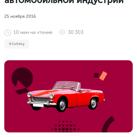
автомобильной индустрии
Законы и документы
2018
Фитнес
Старт и идеи
2017
25 ноября 2016
Инструменты и сервисы
2016
10
мин
на чтение
30 303
Продажи и маркетплейсы
Callday
Словарь маркетолога
Тесты