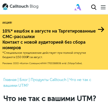
АКЦИЯ!
10%* кешбэк в августе на Таргетированные
СМС-рассылки
Контакт с новой аудиторией без сбора
Авторитейл
номеров
*Специальное предложение действует при полной открутке
2025
Финансы
бюджета (150 000₽) за август.
Новые продукты
Эксплейнеры
2024
Е-коммерс
Реклама: ООО «Колтач Солюшнс»
ИНН 7703388936
erid: 2Vtzqx7u6wL
Индекс здоровья российского
Обновления продуктов Calltouch
2023
Медицина
бизнеса
Привлечение
Конверсия
Обучение работы с инструментами
2022
Главная
|
Блог
|
Продукты Calltouch
|
Что не так с
Недвижимость
Mental Health
Calltouch
вашими UTM?
Callday
MeetUp
Аналитика
2021
HoReCa
Исследование Out Of Cloud
Вебинары и практикумы
Процессы и управление
2020
Бьюти
Что не так с вашими UTM?
Финансы и бухгалтерия
2019
Услуги