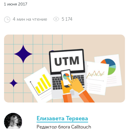
Законы и документы
1 июня 2017
2018
Фитнес
Старт и идеи
2017
4
мин
на чтение
5 174
Инструменты и сервисы
2016
Продажи и маркетплейсы
Словарь маркетолога
Тесты
Елизавета Теряева
Редактор блога Calltouch