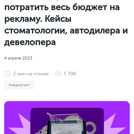
Законы и документы
потратить весь бюджет на
2018
Фитнес
Старт и идеи
2017
рекламу. Кейсы
Инструменты и сервисы
2016
стоматологии, автодилера и
Продажи и маркетплейсы
девелопера
Словарь маркетолога
Тесты
4 апреля 2023
2
мин
на чтение
5 398
маркетинг