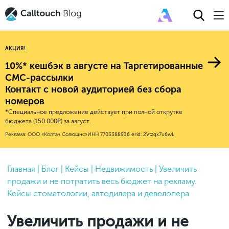
АКЦИЯ!
10%* кешбэк в августе на Таргетированные
СМС-рассылки
Контакт с новой аудиторией без сбора
Авторитейл
номеров
*Специальное предложение действует при полной открутке
2025
Финансы
бюджета (150 000₽) за август.
Новые продукты
Эксплейнеры
2024
Е-коммерс
Реклама: ООО «Колтач Солюшнс»
ИНН 7703388936
erid: 2Vtzqx7u6wL
Индекс здоровья российского
Обновления продуктов Calltouch
2023
Медицина
бизнеса
Привлечение
Конверсия
Обучение работы с инструментами
2022
Главная
|
Блог
|
Кейсы
|
Недвижимость
|
Увеличить
Недвижимость
Mental Health
Calltouch
продажи и не потратить весь бюджет на рекламу.
Callday
MeetUp
Аналитика
2021
HoReCa
Кейсы стоматологии, автодилера и девелопера
Исследование Out Of Cloud
Вебинары и практикумы
Процессы и управление
2020
Бьюти
Увеличить продажи и не
Финансы и бухгалтерия
2019
Услуги