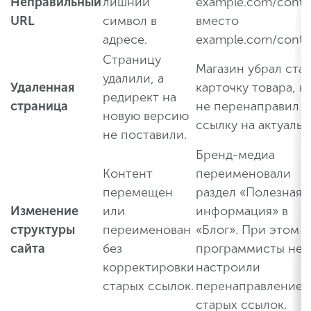
Неправильный
лишний
example.com/conta
URL
символ в
вместо
адресе.
example.com/contac
Страницу
Магазин убрал ста
удалили, а
Удаленная
карточку товара, н
редирект на
страница
не перенаправил
новую версию
ссылку на актуальн
не поставили.
Бренд-медиа
Контент
переименовали
перемещен
раздел «Полезная
Изменение
или
информация» в
структуры
переименован
«Блог». При этом
сайта
без
программисты не
корректировки
настроили
старых ссылок.
перенаправление 
старых ссылок.