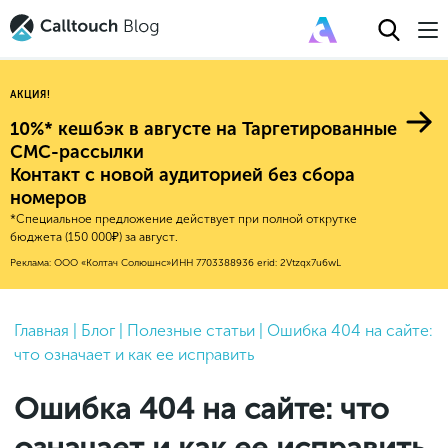
АКЦИЯ!
10%* кешбэк в августе на Таргетированные
СМС-рассылки
Контакт с новой аудиторией без сбора
Авторитейл
номеров
*Специальное предложение действует при полной открутке
2025
Финансы
бюджета (150 000₽) за август.
Новые продукты
Эксплейнеры
2024
Е-коммерс
Реклама: ООО «Колтач Солюшнс»
ИНН 7703388936
erid: 2Vtzqx7u6wL
Индекс здоровья российского
Обновления продуктов Calltouch
2023
Медицина
бизнеса
Привлечение
Конверсия
Обучение работы с инструментами
2022
Главная
|
Блог
|
Полезные статьи
|
Ошибка 404 на сайте:
Недвижимость
Mental Health
Calltouch
что означает и как ее исправить
Callday
MeetUp
Аналитика
2021
HoReCa
Исследование Out Of Cloud
Вебинары и практикумы
Процессы и управление
2020
Бьюти
Ошибка 404 на сайте: что
Финансы и бухгалтерия
2019
Услуги