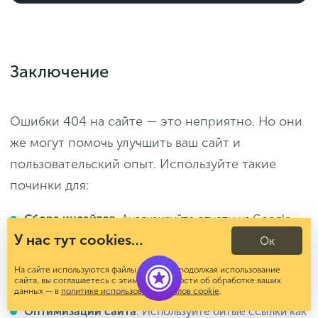
Заключение
Ошибки 404 на сайте — это неприятно. Но они
же могут помочь улучшить ваш сайт и
пользовательский опыт. Используйте такие
починки для:
Сбора инсайтов
. Анализируйте отчеты из Google
Search Console и Яндекс.Вебмастер, чтобы понять,
У нас тут cookies…
Ок
какие разделы вызывают больше проблем.
На сайте используются файлы cookies. Продолжая использование
Возможно, стоит переработать навигацию или
сайта, вы соглашаетесь с этим. Подробности об обработке ваших
контент.
данных — в
политике использования файлов cookie
.
Оптимизации сайта
. Используйте битые ссылки как