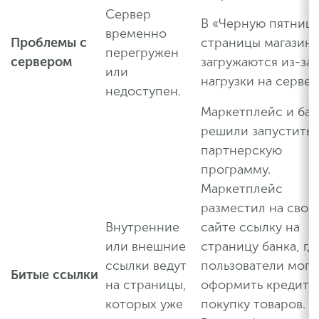
Сервер
В «Черную пятниц
временно
Проблемы с
страницы магазина
перегружен
сервером
загружаются из-за
или
нагрузки на сервер
недоступен.
Маркетплейс и бан
решили запустить
партнерскую
программу.
Маркетплейс
разместил на свое
Внутренние
сайте ссылку на
или внешние
страницу банка, гд
ссылки ведут
пользователи могл
Битые ссылки
на страницы,
оформить кредит 
которых уже
покупку товаров.