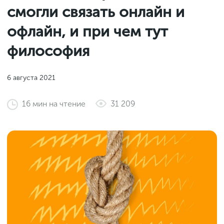
Законы и документы
смогли связать онлайн и
2018
Фитнес
Старт и идеи
2017
офлайн, и при чем тут
Инструменты и сервисы
2016
философия
Продажи и маркетплейсы
Словарь маркетолога
Тесты
6 августа 2021
16
мин
на чтение
31 209