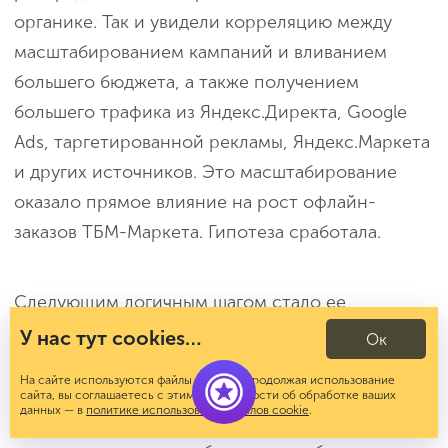
органике. Так и увидели корреляцию между
масштабированием кампаний и вливанием
большего бюджета, а также получением
большего трафика из Яндекс.Директа, Google
Ads, таргетированной рекламы, Яндекс.Маркета
и других источников. Это масштабирование
оказало прямое влияние на рост офлайн-
заказов ТБМ-Маркета. Гипотеза сработала.
Следующим логичным шагом стало ее
усложнение с более комплексным анализом
У нас тут cookies…
Ок
когорт и корреляций, добавлением новых
На сайте используются файлы cookies. Продолжая использование
параметров с точки зрения сеанса и
сайта, вы соглашаетесь с этим. Подробности об обработке ваших
данных — в
политике использования файлов cookie
.
пользователей. Поэтому поставили задачу