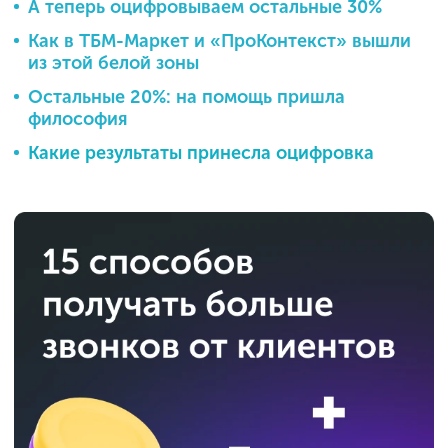
А теперь оцифровываем остальные 30%
Как в ТБМ-Маркет и «ПроКонтекст» вышли
из этой белой зоны
Остальные 20%: на помощь пришла
философия
Какие результаты принесла оцифровка