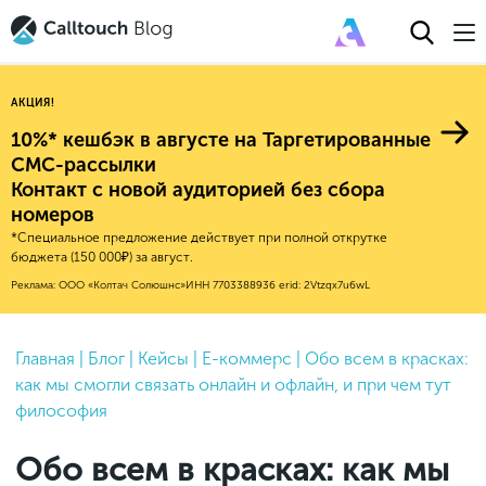
АКЦИЯ!
10%* кешбэк в августе на Таргетированные
СМС-рассылки
Контакт с новой аудиторией без сбора
Авторитейл
номеров
*Специальное предложение действует при полной открутке
2025
Финансы
бюджета (150 000₽) за август.
Новые продукты
Эксплейнеры
2024
Е-коммерс
Реклама: ООО «Колтач Солюшнс»
ИНН 7703388936
erid: 2Vtzqx7u6wL
Индекс здоровья российского
Обновления продуктов Calltouch
2023
Медицина
бизнеса
Привлечение
Конверсия
Обучение работы с инструментами
2022
Главная
|
Блог
|
Кейсы
|
Е-коммерс
|
Обо всем в красках:
Недвижимость
Mental Health
Calltouch
как мы смогли связать онлайн и офлайн, и при чем тут
Callday
MeetUp
Аналитика
2021
HoReCa
философия
Исследование Out Of Cloud
Вебинары и практикумы
Процессы и управление
2020
Бьюти
Обо всем в красках: как мы
Финансы и бухгалтерия
2019
Услуги