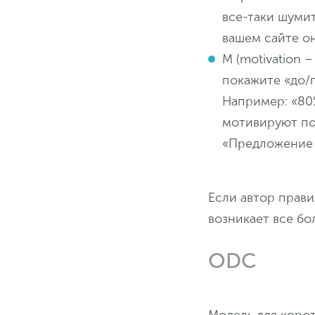
все-таки шумит
вашем сайте о
M (motivation 
покажите «до/п
Например: «80%
мотивируют по
«Предложение 
Если автор прави
возникает все бо
ODC