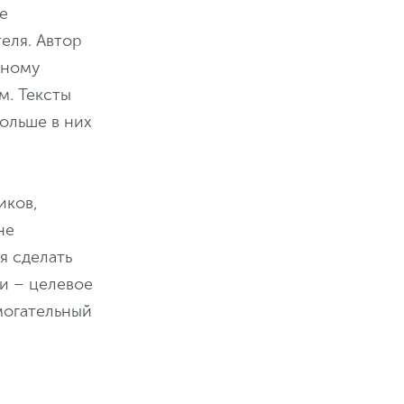
е
еля. Автор
жному
м. Тексты
ольше в них
иков,
не
я сделать
и – целевое
могательный