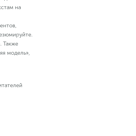
кстам на
иентов,
резюмируйте.
. Также
яя модель»,
итателей