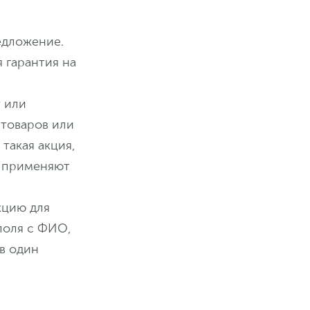
едложение.
 гарантия на
т или
 товаров или
такая акция,
о применяют
кцию для
поля с ФИО,
 в один