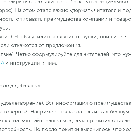
жен закрыть страх или потребность потенциального
нтерес). На этом этапе важно удержать читателя и по
ность: описывать преимущества компании и товаро
усы.
лание). Чтобы усилить желание покупки, опишите, ч
если откажется от предложения.
йствие). Четко сформулируйте для читателей, что ну
TA
и инструкции к ним.
ногда добавляют:
n – удовлетворение). Вся информация о преимуществ
остоверной. Например, пользователь искал бесшум
ашел на ваш сайт, нашел модель и прочитал описан
потребность. Но после покупки выяснилось, что хо