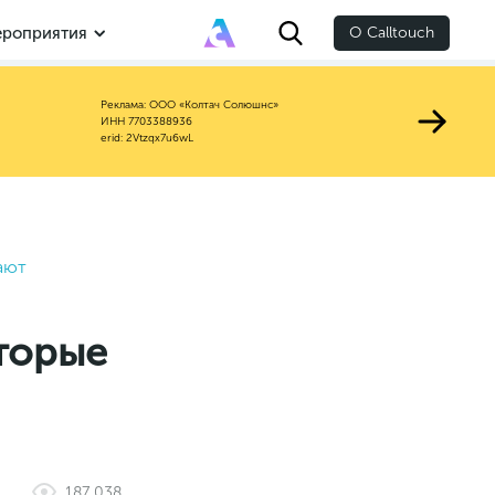
роприятия
О Calltouch
Реклама: ООО «Колтач Солюшнс»
ИНН 7703388936
erid: 2Vtzqx7u6wL
ают
торые
187 038