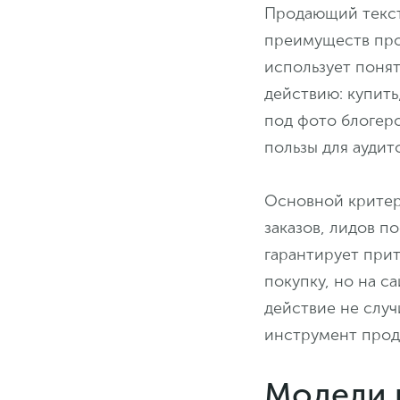
Продающий текст
преимуществ про
использует поня
действию: купить
под фото блогеро
пользы для аудит
Основной критер
заказов, лидов п
гарантирует прит
покупку, но на с
действие не случ
инструмент прод
Модели 