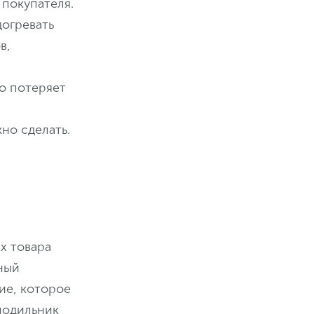
 покупателя.
догревать
в,
то потеряет
жно сделать.
ах товара
ный
ие, которое
лодильник