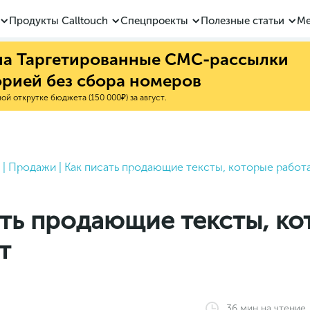
Продукты Calltouch
Спецпроекты
Полезные статьи
Ме
 на Таргетированные СМС-рассылки
орией без сбора номеров
й открутке бюджета (150 000₽) за август.
|
Продажи
|
Как писать продающие тексты, которые работ
ать продающие тексты, ко
т
36
мин
на чтение