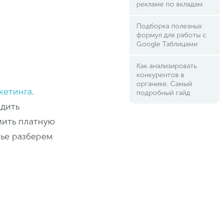
рекламе по вкладам
Подборка полезных
формул для работы с
Google Таблицами
Как анализировать
конкурентов в
органике. Самый
ркетинга
.
подробный гайд
едить
мить платную
тье разберем