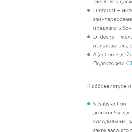
заголовок дол
I (interest – и
заинтересован
предлагать бон
D (desire – же
пользователь, 
A (action – де
Подготовьте
C
К аббревиатуре и
S (satisfactio
должна быть д
холодильник, з
закрывало его 