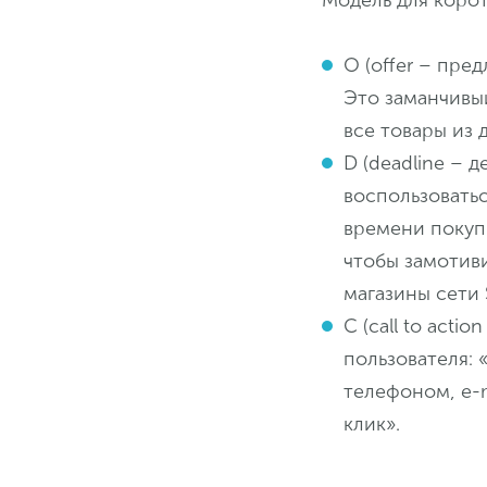
Модель для коро
O (offer – пре
Это заманчивы
все товары из 
D (deadline – 
воспользоватьс
времени покупк
чтобы замотив
магазины сети
C (call to act
пользователя: 
телефоном, e-m
клик».