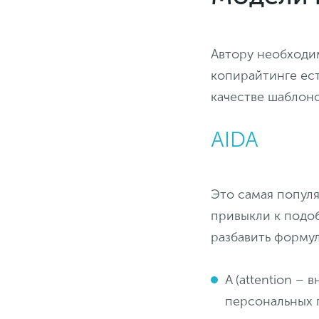
Автору необходи
копирайтинге ест
качестве шаблон
AIDA
Это самая популя
привыкли к подо
разбавить форму
A (attention –
персональных 