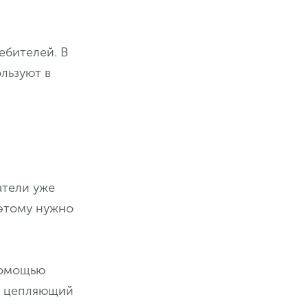
ебителей. В
льзуют в
атели уже
оэтому нужно
 помощью
 А цепляющий