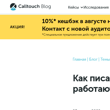
Кейсы
Исследования
10%* кешбэк в августе
АКЦИЯ!
Контакт с новой аудит
*Специальное предложение действует при полно
Главная
|
Блог
|
Темы
Как пис
работаю