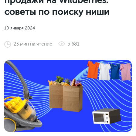
продажи на Wildberries:
Законы и документы
2018
Фитнес
советы по поиску ниши
Старт и идеи
2017
Инструменты и сервисы
2016
10 января 2024
Продажи и маркетплейсы
23
мин
на чтение
5 681
Словарь маркетолога
Тесты