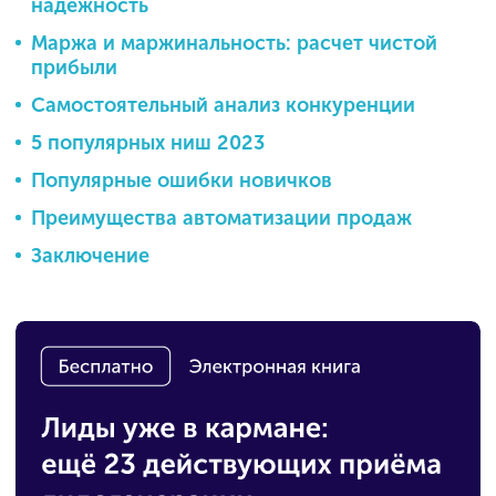
надежность
Маржа и маржинальность: расчет чистой
прибыли
Самостоятельный анализ конкуренции
5 популярных ниш 2023
Популярные ошибки новичков
Преимущества автоматизации продаж
Заключение