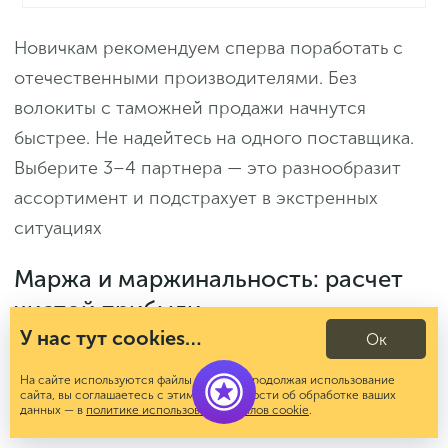
Новичкам рекомендуем сперва поработать с
отечественными производителями. Без
волокиты с таможней продажи начнутся
быстрее. Не надейтесь на одного поставщика.
Выберите 3–4 партнера — это разнообразит
ассортимент и подстрахует в экстренных
ситуациях
Маржа и маржинальность: расчет
чистой прибыли
У нас тут cookies…
Ок
Расчет потенциальной прибыли начинается с
На сайте используются файлы cookies. Продолжая использование
сайта, вы соглашаетесь с этим. Подробности об обработке ваших
маржи. Вот формула ее вычисления:
данных — в
политике использования файлов cookie
.