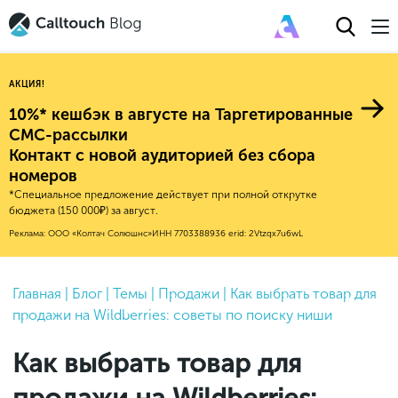
АКЦИЯ!
10%* кешбэк в августе на Таргетированные
СМС-рассылки
Контакт с новой аудиторией без сбора
Авторитейл
номеров
*Специальное предложение действует при полной открутке
2025
Финансы
бюджета (150 000₽) за август.
Новые продукты
Эксплейнеры
2024
Е-коммерс
Реклама: ООО «Колтач Солюшнс»
ИНН 7703388936
erid: 2Vtzqx7u6wL
Индекс здоровья российского
Обновления продуктов Calltouch
2023
Медицина
бизнеса
Привлечение
Конверсия
Обучение работы с инструментами
2022
Главная
|
Блог
|
Темы
|
Продажи
|
Как выбрать товар для
Недвижимость
Mental Health
Calltouch
продажи на Wildberries: советы по поиску ниши
Callday
MeetUp
Аналитика
2021
HoReCa
Исследование Out Of Cloud
Вебинары и практикумы
Процессы и управление
2020
Бьюти
Как выбрать товар для
Финансы и бухгалтерия
2019
Услуги