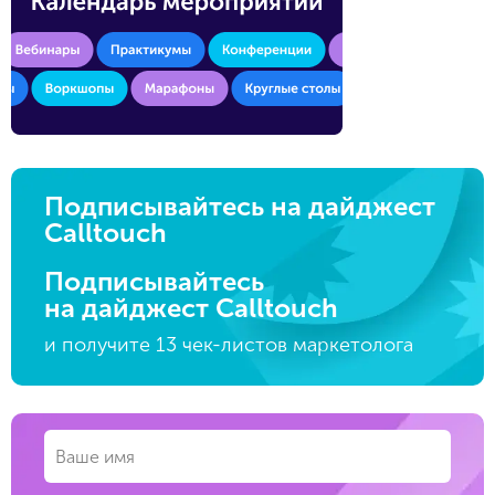
Подписывайтесь на дайджест
Calltouch
Подписывайтесь
на дайджест Calltouch
и получите 13 чек-листов маркетолога