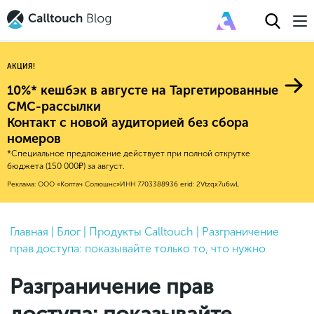
АКЦИЯ!
10%* кешбэк в августе на Таргетированные
СМС-рассылки
Контакт с новой аудиторией без сбора
Авторитейл
номеров
*Специальное предложение действует при полной открутке
2025
Финансы
бюджета (150 000₽) за август.
Новые продукты
Эксплейнеры
2024
Е-коммерс
Реклама: ООО «Колтач Солюшнс»
ИНН 7703388936
erid: 2Vtzqx7u6wL
Индекс здоровья российского
Обновления продуктов Calltouch
2023
Медицина
бизнеса
Привлечение
Конверсия
Обучение работы с инструментами
2022
Главная
|
Блог
|
Продукты Calltouch
|
Разграничение
Недвижимость
Mental Health
Calltouch
прав доступа: показывайте только то, что нужно
Callday
MeetUp
Аналитика
2021
HoReCa
Исследование Out Of Cloud
Вебинары и практикумы
Процессы и управление
2020
Бьюти
Разграничение прав
Финансы и бухгалтерия
2019
Услуги