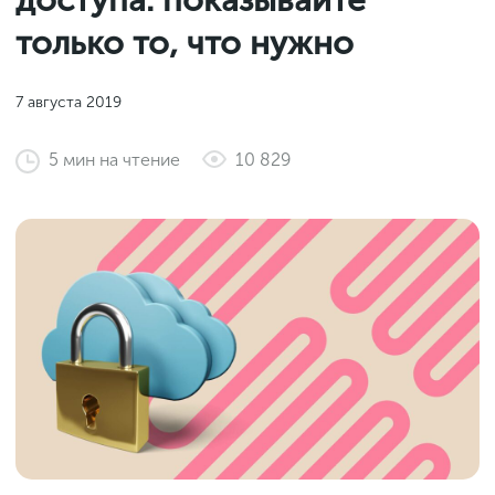
доступа: показывайте
Законы и документы
2018
Фитнес
только то, что нужно
Старт и идеи
2017
Инструменты и сервисы
2016
7 августа 2019
Продажи и маркетплейсы
5
мин
на чтение
10 829
Словарь маркетолога
Тесты