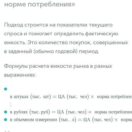
норме потребления»
Подход строится на показателях текущего
спроса и помогает определить фактическую
емкость. Это количество покупок, совершенных
в заданный (обычно годовой) период.
Формулы расчета емкости рынка в разных
выражениях:
(
.
)
=
(
.
)
×
в
ш
т
у
к
а
х
т
ы
с
ш
т
Ц
А
т
ы
с
ч
е
л
н
о
р
м
а
п
о
т
р
е
б
л
е
н
;
(
.
)
=
(
.
)
×
в
р
у
б
л
я
х
т
ы
с
р
у
б
Ц
А
т
ы
с
ч
е
л
н
о
р
м
а
п
о
т
р
е
б
л
е
н
и
(
.
)
=
(
.
)
×
в
о
б
ъ
е
м
н
о
м
и
з
м
е
р
е
н
и
и
т
ы
с
л
Ц
А
т
ы
с
ч
е
л
н
о
р
м