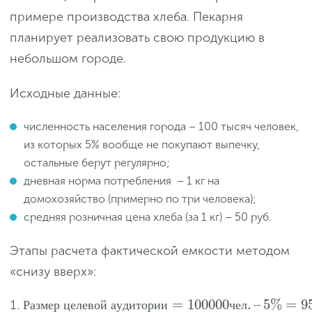
примере производства хлеба. Пекарня
планирует реализовать свою продукцию в
небольшом городе.
Исходные данные:
численность населения города – 100 тысяч человек,
из которых 5% вообще не покупают выпечку,
остальные берут регулярно;
дневная норма потребления – 1 кг на
домохозяйство (примерно по три человека);
средняя розничная цена хлеба (за 1 кг) – 50 руб.
Этапы расчета фактической емкости методом
«снизу вверх»:
=
100
000
.
–
5
%
=
9
Р
а
з
м
е
р
ц
е
л
е
в
о
й
а
у
д
и
т
о
р
и
и
ч
е
л