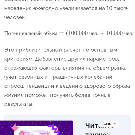
населения ежегодно увеличивается на 10 тысяч
человек.
=
(
100
000
.
+
10
000
.
П
о
т
е
н
ц
и
а
л
ь
н
ы
й
о
б
ъ
е
м
ч
е
л
ч
е
л
Это приблизительный расчет по основным
критериям. Добавление других параметров,
отражающих факторы влияния на объем рынка
(учет сезонных и праздничных колебаний
спроса, тенденции к ведению здорового образа
жизни), поможет получить более точные
результаты.
Читайте
БИЗНЕС
также: