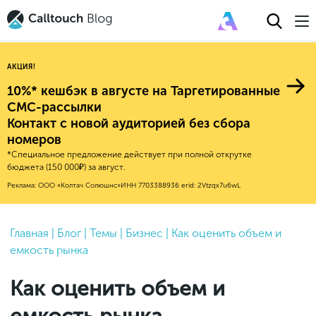
АКЦИЯ!
10%* кешбэк в августе на Таргетированные
СМС-рассылки
Контакт с новой аудиторией без сбора
Авторитейл
номеров
*Специальное предложение действует при полной открутке
2025
Финансы
бюджета (150 000₽) за август.
Новые продукты
Эксплейнеры
2024
Е-коммерс
Реклама: ООО «Колтач Солюшнс»
ИНН 7703388936
erid: 2Vtzqx7u6wL
Индекс здоровья российского
Обновления продуктов Calltouch
2023
Медицина
бизнеса
Привлечение
Конверсия
Обучение работы с инструментами
2022
Главная
|
Блог
|
Темы
|
Бизнес
|
Как оценить объем и
Недвижимость
Mental Health
Calltouch
емкость рынка
Callday
MeetUp
Аналитика
2021
HoReCa
Исследование Out Of Cloud
Вебинары и практикумы
Процессы и управление
2020
Бьюти
Как оценить объем и
Финансы и бухгалтерия
2019
Услуги