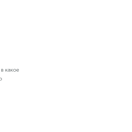
 в какое
о