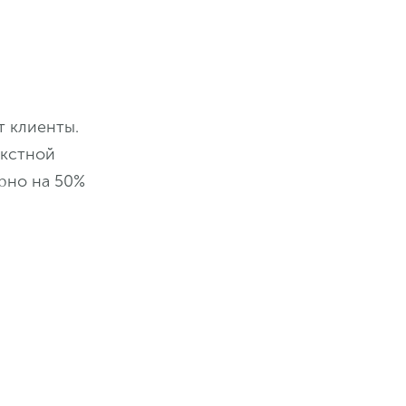
т клиенты.
екстной
рно на 50%