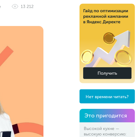
е
13 212
Нет времени читать?
Это пригодится
Высокой кухне —
высокую конверсию: