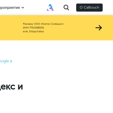
роприятия
О Calltouch
Реклама: ООО «Колтач Солюшнс»
ИНН 7703388936
erid: 2Vtzqx7u6wL
oogle в
екс и