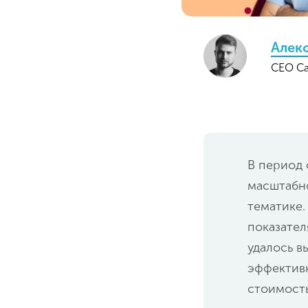
Алек
CEO Ca
В период 
масштабн
тематике.
показател
удалось в
эффективн
стоимость