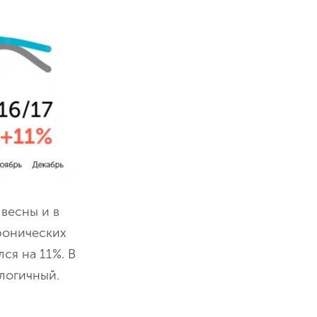
весны и в
ронических
ся на 11%. В
логичный.