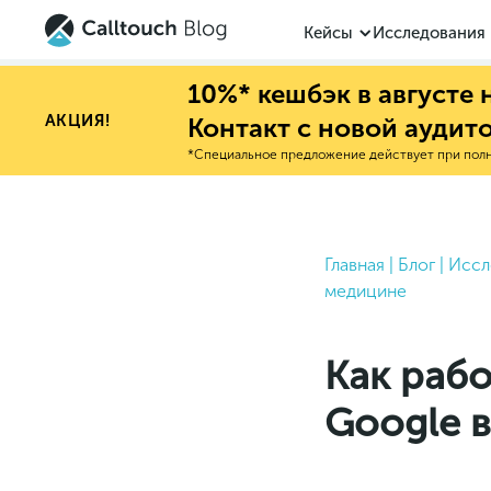
Кейсы
Исследования
10%* кешбэк в августе
АКЦИЯ!
Контакт с новой аудит
*Специальное предложение действует при полно
Главная
|
Блог
|
Иссл
медицине
Как рабо
Google 