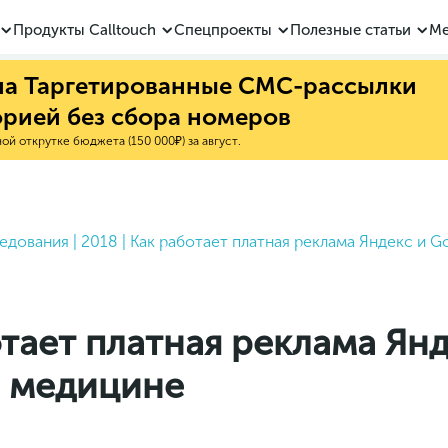
Продукты Calltouch
Спецпроекты
Полезные статьи
Ме
 на Таргетированные СМС-рассылки
орией без сбора номеров
й открутке бюджета (150 000₽) за август.
едования
|
2018
|
Как работает платная реклама Яндекс и G
тает платная реклама Янд
в медицине